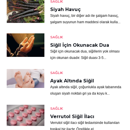
SAĞLIK
Siyah Havuç
Siyah havuç, bir diğer adı ile şalgam havuç,
şalgam suyunun ham maddesi olarak kulla...
SAĞLIK
Siğil İçin Okunacak Dua
Siğil için okunacak dua, siğillerin yok olması
için okunan duadır. Siğil duası 3-5...
SAĞLIK
Ayak Altında Siğil
Ayak altında siğil, çoğunlukla ayak tabanında
oluşan siyah noktalı gri ya da koyu k...
SAĞLIK
Verrutol Siğil İlacı
Verrutol siğil ilacı siğil tedavisinde kullanılan
topikal bir ilaçtır. Özellikle el...