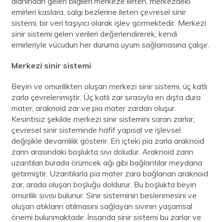
alanından gelen bilgileri merkeze ileten, merkezdeki
emirleri kaslara, salgı bezlerine ileten çevresel sinir
sistemi, bir veri taşıyıcı olarak işlev görmektedir. Merkezi
sinir sistemi gelen verileri değerlendirerek, kendi
emirleriyle vücudun her duruma uyum sağlamasına çalışır.
Merkezi sinir sistemi
Beyin ve omurilikten oluşan merkezi sinir sistemi, üç katlı
zarla çevrelenmiştir. Üç katlı zar sırasıyla en dışta dura
mater, araknoid zar ve pia mater zardan oluşur.
Kesintisiz şekilde merkezi sinir sistemini saran zarlar,
çevresel sinir sisteminde hafif yapısal ve işlevsel
değişikle devamlılık gösterir. En içteki pia zarla araknoid
zarın arasındaki boşlukta sıvı doludur. Araknoid zarın
uzantıları burada örümcek ağı gibi bağlantılar meydana
getirmiştir. Uzantılarla pia mater zara bağlanan araknoid
zar, arada oluşan boşluğu doldurur. Bu boşlukta beyin
omurilik sıvısı bulunur. Sinir sisteminin beslenmesini ve
oluşan atıkların atılmasını sağlayan sıvının yaşamsal
önemi bulunmaktadır. İnsanda sinir sistemi bu zarlar ve