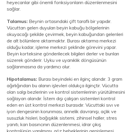
heyecanlar gibi önemli fonksiyonların düzenlenmesini
sağlar.
Talamus:
Beynin ortasındaki çift taraflı bir yapıdır.
Vücuttan gelen duyuları beyin kabuğu bölgelerinin
okuyacağı şekilde çevirmek, beyin kabuğundan gelenleri
de alt bölümlere aktarmaktır. Burası aktarma merkezi
olduğu kadar, işleme merkezi şeklinde görevini yapar.
Beyin korteksine gönderilecek bilgileri derler ve bunları
süzerek gönderir. Uyku ve uyanıklık döngüsünün
sağlanmasına da yardımcı olur.
Hipotalamus:
Burası beyindeki en ilginç alandır. 3 gram
ağırlığından bu alanın işlevleri oldukça ilginçtir. Vücutta
olan salgı bezlerinin ve kontrol sistemlerinin yürütülmesini
sağlayan alandır. İstem dışı çalışan sistemleri kontrol
eden en üst kontrol merkezi burasıdır. Vücuttaki sıvı ve
iyon dengesinin korunması, annelik davranışı, açlık ve
susuzluk hisleri, bağışıklık sistemi, zihinsel haller, stres
yanıtı, kan basıncının düzenlenmesi, idrar çıkış
kontrolünün yapılması, göz bebeklerinin genişlemesi,