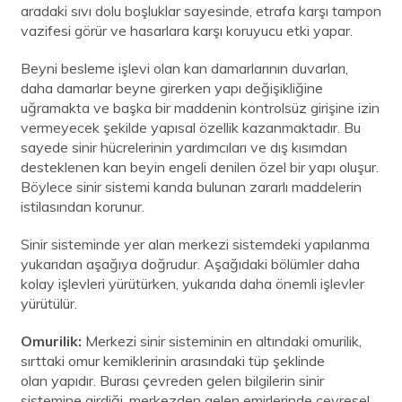
aradaki sıvı dolu boşluklar sayesinde, etrafa karşı tampon
vazifesi görür ve hasarlara karşı koruyucu etki yapar.
Beyni besleme işlevi olan kan damarlarının duvarları,
daha damarlar beyne girerken yapı değişikliğine
uğramakta ve başka bir maddenin kontrolsüz girişine izin
vermeyecek şekilde yapısal özellik kazanmaktadır. Bu
sayede sinir hücrelerinin yardımcıları ve dış kısımdan
desteklenen kan beyin engeli denilen özel bir yapı oluşur.
Böylece sinir sistemi kanda bulunan zararlı maddelerin
istilasından korunur.
Sinir sisteminde yer alan merkezi sistemdeki yapılanma
yukarıdan aşağıya doğrudur. Aşağıdaki bölümler daha
kolay işlevleri yürütürken, yukarıda daha önemli işlevler
yürütülür.
Omurilik:
Merkezi sinir sisteminin en altındaki omurilik,
sırttaki omur kemiklerinin arasındaki tüp şeklinde
olan yapıdır. Burası çevreden gelen bilgilerin sinir
sistemine girdiği, merkezden gelen emirlerinde çevresel