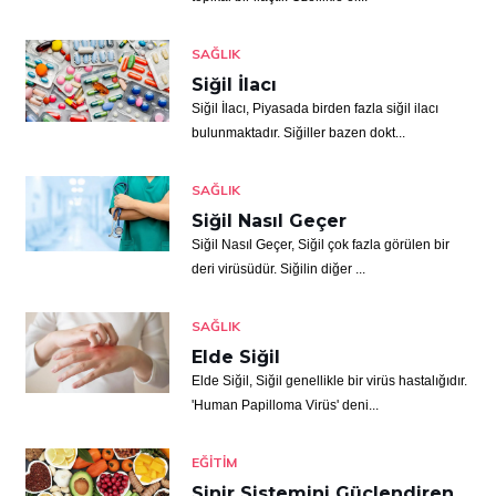
SAĞLIK
Siğil İlacı
Siğil İlacı, Piyasada birden fazla siğil ilacı
bulunmaktadır. Siğiller bazen dokt...
SAĞLIK
Siğil Nasıl Geçer
Siğil Nasıl Geçer, Siğil çok fazla görülen bir
deri virüsüdür. Siğilin diğer ...
SAĞLIK
Elde Siğil
Elde Siğil, Siğil genellikle bir virüs hastalığıdır.
'Human Papilloma Virüs' deni...
EĞITIM
Sinir Sistemini Güçlendiren