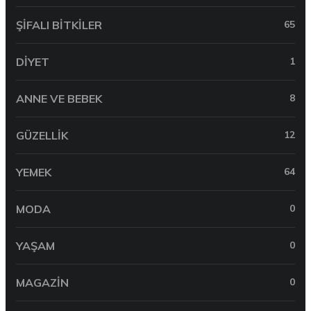
ŞIFALI BITKILER
65
DIYET
1
ANNE VE BEBEK
8
GÜZELLIK
12
YEMEK
64
MODA
0
YAŞAM
0
MAGAZIN
0