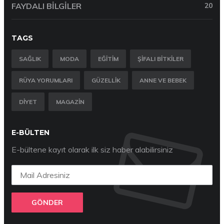
FAYDALI BILGILER
20
TAGS
SAĞLIK
MODA
EĞITIM
ŞIFALI BITKILER
RÜYA YORUMLARI
GÜZELLIK
ANNE VE BEBEK
DIYET
MAGAZIN
E-BÜLTEN
E-bültene kayıt olarak ilk siz haber alabilirsiniz
GÖNDER