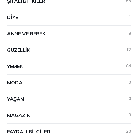
ŞIFALI BITKILER
65
DIYET
1
ANNE VE BEBEK
8
GÜZELLIK
12
YEMEK
64
MODA
0
YAŞAM
0
MAGAZIN
0
FAYDALI BILGILER
20