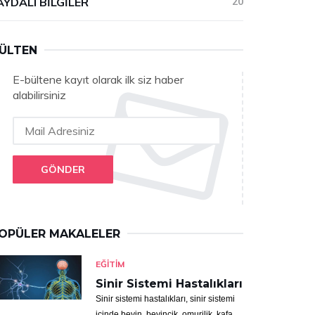
AYDALI BILGILER
20
ÜLTEN
E-bültene kayıt olarak ilk siz haber
alabilirsiniz
GÖNDER
OPÜLER MAKALELER
EĞITIM
Sinir Sistemi Hastalıkları
Sinir sistemi hastalıkları, sinir sistemi
içinde beyin, beyincik, omurilik, kafa