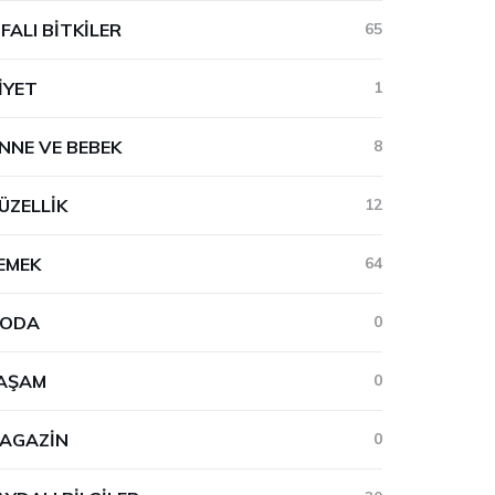
IFALI BITKILER
65
IYET
1
NNE VE BEBEK
8
ÜZELLIK
12
EMEK
64
ODA
0
AŞAM
0
AGAZIN
0