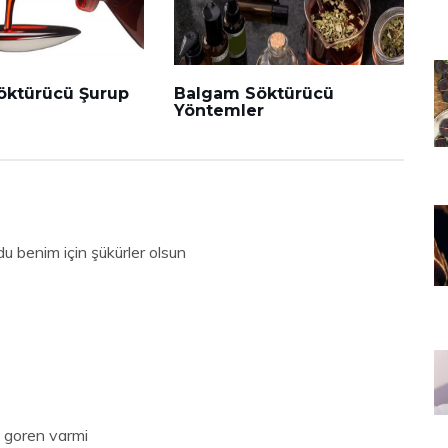
öktürücü Şurup
Balgam Söktürücü
Yöntemler
 benim için şükürler olsun
i goren varmi