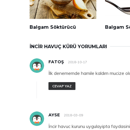
Balgam Söktürücü
Balgam S
İNCIR HAVUÇ KÜRÜ YORUMLARI
FATOŞ
2018-10-17
İlk denememde hamile kaldım mucize oldu
CEVAP YAZ
AYSE
2018-03-09
İncir havuc kurunu uygulayipta faydasin