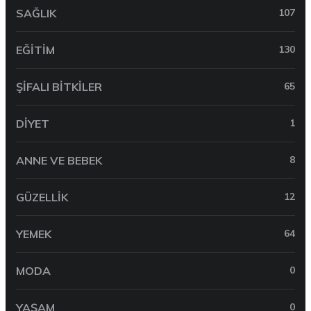
SAĞLIK
107
EĞITIM
130
ŞIFALI BITKILER
65
DIYET
1
ANNE VE BEBEK
8
GÜZELLIK
12
YEMEK
64
MODA
0
YAŞAM
0