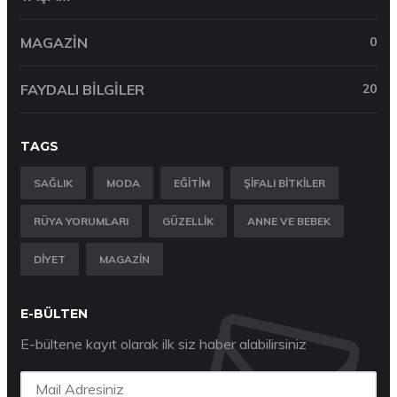
MAGAZIN
0
FAYDALI BILGILER
20
TAGS
SAĞLIK
MODA
EĞITIM
ŞIFALI BITKILER
RÜYA YORUMLARI
GÜZELLIK
ANNE VE BEBEK
DIYET
MAGAZIN
E-BÜLTEN
E-bültene kayıt olarak ilk siz haber alabilirsiniz