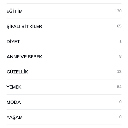
EĞITIM
130
ŞIFALI BITKILER
65
DIYET
1
ANNE VE BEBEK
8
GÜZELLIK
12
YEMEK
64
MODA
0
YAŞAM
0