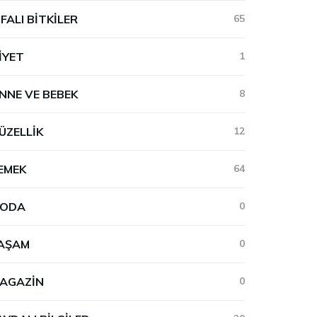
IFALI BITKILER
65
IYET
1
NNE VE BEBEK
8
ÜZELLIK
12
EMEK
64
ODA
0
AŞAM
0
AGAZIN
0