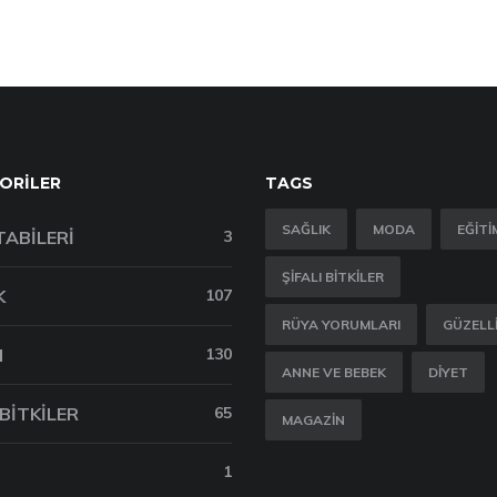
ORILER
TAGS
SAĞLIK
MODA
EĞITI
TABILERI
3
ŞIFALI BITKILER
K
107
RÜYA YORUMLARI
GÜZELL
M
130
ANNE VE BEBEK
DIYET
 BITKILER
65
MAGAZIN
1