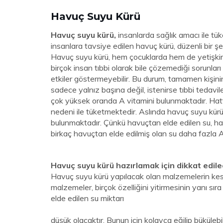
Havuç Suyu Kürü
Havuç suyu kürü,
insanlarda sağlık amacı ile tüke
insanlara tavsiye edilen havuç kürü, düzenli bir şe
Havuç suyu kürü, hem çocuklarda hem de yetişkinl
birçok insan tıbbi olarak bile çözemediği sorunlar
etkiler göstermeyebilir. Bu durum, tamamen kişin
sadece yalnız başına değil, istenirse tıbbi tedaviler
çok yüksek oranda A vitamini bulunmaktadır. Hatt
nedeni ile tüketmektedir. Aslında havuç suyu kür
bulunmaktadır. Çünkü havuçtan elde edilen su, havu
birkaç havuçtan elde edilmiş olan su daha fazla A 
Havuç suyu kürü hazırlamak için dikkat edile
Havuç suyu kürü yapılacak olan malzemelerin kes
malzemeler, birçok özelliğini yitirmesinin yanı sı
elde edilen su miktarı
düşük olacaktır. Bunun için kolayca eğilip bükülebi