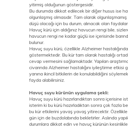
yitirmiş olduğunun göstergesidir.
Bu durumda dikkat edilecek bir diğer husus ise ha
olgunlaşmış olmasıdır. Tam olarak olgunlaşmamış 
düşü olacağı için bu durum, alınacak olan faydalar
Havuç kürü için aldığınız havucun rengi bile, sizl
havucun rengi ne kadar güçlü ise içerisinde barı
bulunur.
Havuç suyu kürü, özellikle Alzheimer hastalığında ço
göstermektedir. Bu kür tam olarak hastalığı orta
cevap vermesini sağlamaktadır. Yapılan araştırm
civarında Alzheimer hastalığını iyileştirme etkisi g
yanına ikincil bitkilerin de konulabildiğini söyl
fayda alabilirsiniz.
Havuç suyu kürünün uygulama şekli:
Havuç suyu kürü hazırlandıktan sonra içerisine ist
isterim ki bu kürü hazırladıktan sonra çok fazla
bu kür etkilerini yavaş yavaş yitirecektir. Özellik
gün için de buzdolabında bekletirler. Aslında yapıl
durumlara dikkat edin ve havuç kürünün kesinlikle 