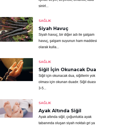
sinirl...
SAĞLIK
Siyah Havuç
Siyah havuç, bir diğer adı ile şalgam
havuç, şalgam suyunun ham maddesi
olarak kulla...
SAĞLIK
Siğil İçin Okunacak Dua
Siğil için okunacak dua, siğillerin yok
olması için okunan duadır. Siğil duası
3-5...
SAĞLIK
Ayak Altında Siğil
Ayak altında siğil, çoğunlukla ayak
tabanında oluşan siyah noktalı gri ya