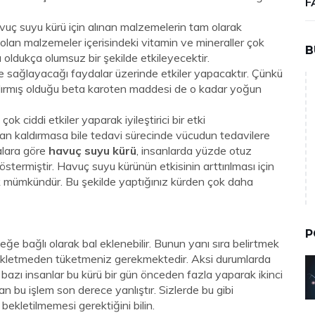
F
vuç suyu kürü için alınan malzemelerin tam olarak
olan malzemeler içerisindeki vitamin ve mineraller çok
B
ı oldukça olumsuz bir şekilde etkileyecektir.
ere sağlayacağı faydalar üzerinde etkiler yapacaktır. Çünkü
ndırmış olduğu beta karoten maddesi de o kadar yoğun
k ciddi etkiler yaparak iyileştirici bir etki
dan kaldırmasa bile tedavi sürecinde vücudun tedavilere
alara göre
havuç suyu kürü
, insanlarda yüzde otuz
östermiştir. Havuç suyu kürünün etkisinin arttırılması için
emek mümkündür. Bu şekilde yaptığınız kürden çok daha
P
eğe bağlı olarak bal eklenebilir. Bunun yanı sıra belirtmek
 bekletmeden tüketmeniz gerekmektedir. Aksi durumlarda
le bazı insanlar bu kürü bir gün önceden fazla yaparak ikinci
an bu işlem son derece yanlıştır. Sizlerde bu gibi
bekletilmemesi gerektiğini bilin.