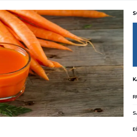
S
K
R
S
E