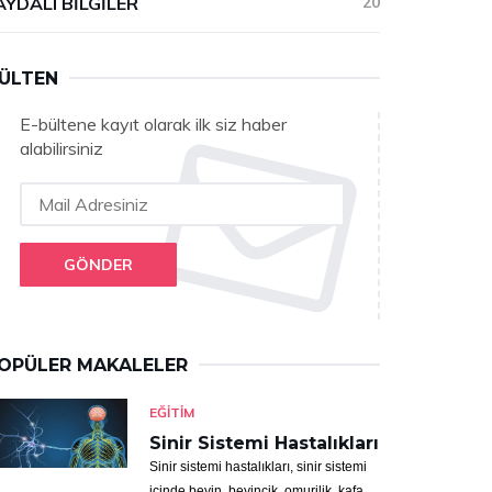
AYDALI BILGILER
20
ÜLTEN
E-bültene kayıt olarak ilk siz haber
alabilirsiniz
GÖNDER
OPÜLER MAKALELER
EĞITIM
Sinir Sistemi Hastalıkları
Sinir sistemi hastalıkları, sinir sistemi
içinde beyin, beyincik, omurilik, kafa