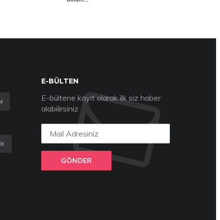
E-BÜLTEN
E-bültene kayıt olarak ilk siz haber
M
alabilirsiniz
IK
GÖNDER