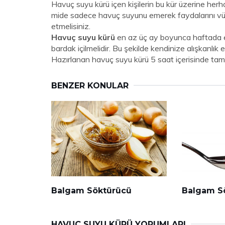
Havuç suyu kürü içen kişilerin bu kür üzerine her
mide sadece havuç suyunu emerek faydalarını vüc
etmelisiniz.
Havuç suyu kürü
en az üç ay boyunca haftada en
bardak içilmelidir. Bu şekilde kendinize alışkanlık e
Hazırlanan havuç suyu kürü 5 saat içerisinde tam
BENZER KONULAR
Balgam Söktürücü
Balgam S
HAVUÇ SUYU KÜRÜ YORUMLARI