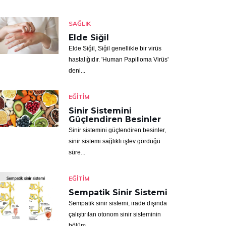
SAĞLIK
Elde Siğil
Elde Siğil, Siğil genellikle bir virüs
hastalığıdır. 'Human Papilloma Virüs'
deni...
EĞITIM
Sinir Sistemini
Güçlendiren Besinler
Sinir sistemini güçlendiren besinler,
sinir sistemi sağlıklı işlev gördüğü
süre...
EĞITIM
Sempatik Sinir Sistemi
Sempatik sinir sistemi, irade dışında
çalıştırılan otonom sinir sisteminin
bölüm...