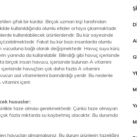
Ş
tilen şifalı bir kürdür. Birçok uzman kişi tarafından
D
kilde kullanıldığında olumlu etkiler ortaya çıkarmaktadır.
erde kullanılabilecek ürünlerdendir. Bu kür sayesinde
A
ı çözebilmektedir. Fakat bu kür bazı insanlarda olumlu
in vücuduna bağlı olarak değişmektedir. Havuç suyu kürü,
in yanında da kullanılabilir. Bilindiği gibi havuç içerisinde
G
a birçok insan havucu, içerisinde bulunan A vitamini
ü içerisinde havuçtan çok daha fazla A vitamini
Y
cun asıl vitaminlerini barındırdığı yerdir. Bu nedenle
vitamini içerir.
M
cek hususlar:
Y
inlikle taze olması gerekmektedir. Çünkü taze olmayan
ra çok fazla miktarda su kaybetmiş olacaktır. Bu durumda
M
len havuçları almamalısınız. Bu durum ürünlerin tazeliğini