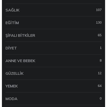
SAĞLIK
107
EĞITIM
130
ŞIFALI BITKILER
65
DIYET
1
ANNE VE BEBEK
8
GÜZELLIK
12
YEMEK
64
MODA
0