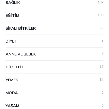
SAĞLIK
107
EĞITIM
130
ŞIFALI BITKILER
65
DIYET
1
ANNE VE BEBEK
8
GÜZELLIK
12
YEMEK
64
MODA
0
YAŞAM
0