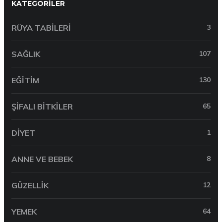
KATEGORILER
RÜYA TABILERI
3
SAĞLIK
107
EĞITIM
130
ŞIFALI BITKILER
65
DIYET
1
ANNE VE BEBEK
8
GÜZELLIK
12
YEMEK
64