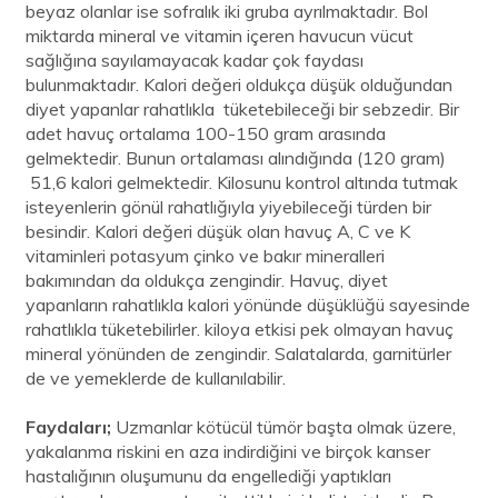
beyaz olanlar ise sofralık iki gruba ayrılmaktadır. Bol
miktarda mineral ve vitamin içeren havucun vücut
sağlığına sayılamayacak kadar çok faydası
bulunmaktadır. Kalori değeri oldukça düşük olduğundan
diyet yapanlar rahatlıkla tüketebileceği bir sebzedir. Bir
adet havuç ortalama 100-150 gram arasında
gelmektedir. Bunun ortalaması alındığında (120 gram)
51,6 kalori gelmektedir. Kilosunu kontrol altında tutmak
isteyenlerin gönül rahatlığıyla yiyebileceği türden bir
besindir. Kalori değeri düşük olan havuç A, C ve K
vitaminleri potasyum çinko ve bakır mineralleri
bakımından da oldukça zengindir. Havuç, diyet
yapanların rahatlıkla kalori yönünde düşüklüğü sayesinde
rahatlıkla tüketebilirler. kiloya etkisi pek olmayan havuç
mineral yönünden de zengindir. Salatalarda, garnitürler
de ve yemeklerde de kullanılabilir.
Faydaları;
Uzmanlar kötücül tümör başta olmak üzere,
yakalanma riskini en aza indirdiğini ve birçok kanser
hastalığının oluşumunu da engellediği yaptıkları