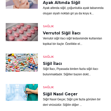
Ayak Altında Siğil
Ayak altında siğil, çoğunlukla ayak tabanında
oluşan siyah noktalı gri ya da koyu k...
SAĞLIK
Verrutol Siğil İlacı
Verrutol siğil ilacı siğil tedavisinde kullanılan
topikal bir ilaçtır. Özellikle el...
SAĞLIK
Siğil İlacı
Siğil İlacı, Piyasada birden fazla siğil ilacı
bulunmaktadır. Siğiller bazen dokt...
SAĞLIK
Siğil Nasıl Geçer
Siğil Nasıl Geçer, Siğil çok fazla görülen bir
deri virüsüdür. Siğilin diğer ...