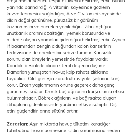
araştırmalar sonucu tespit ettiklerini belirtmişlerdir. Bunun
yanında barındırdığı A vitamini sayesinde gözlerin
kuvvetlenmesini sağladığını, A ve C vitamini sayesinde
cildin doğal görünüme, pürüzsüz bir görünüm
kazanmasını ve hücreleri yenilediğini. Zihni açtığını
unutkanlık oranını azalttığını, yemek borusunda ve
midede oluşan yanmaları giderdiğini belirtmişlerdir. Ayrıca
lif bakımından zengin olduğundan kolon kanserinin
tedavisinde de önerilen bir sebze türüdür. Kansızlık
sorunu olan bireylerin yemesinde faydaları vardır.
Kandaki besinlerle alınan sterol değerini düşürür.
Damarları yumuşatan havuç kalp rahatsızlıklarına
faydalıdır. Cildi güneşin zararlı ultraviyole ışınlarına karşı
korur. Erken yaşlanmanın önüne geçerek daha genç
görünmeyi sağlar. Kronik baş ağrılarına karşı olumlu etkisi
bulunmaktadır. Böbrek ağrılarını ve bağırsakta oluşan
iltihapların giderilmesinde yardımcı etkiye sahiptir. Diş
etini güçlendirir, anne sütünü artırır.
Zararları;
Aşırı miktarda havuç tüketimi karaciğer
tahribatına, hasar görmesine, cildin sararmasına neden