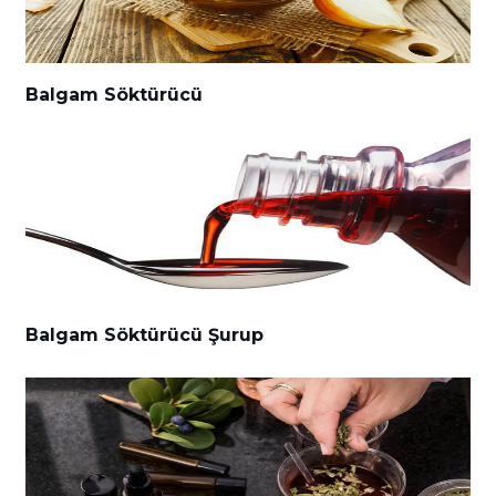
Balgam Söktürücü
Balgam Söktürücü Şurup