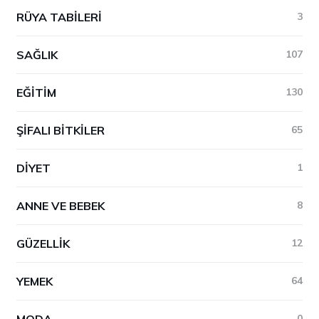
RÜYA TABILERI
3
SAĞLIK
107
EĞITIM
130
ŞIFALI BITKILER
65
DIYET
1
ANNE VE BEBEK
8
GÜZELLIK
12
YEMEK
64
MODA
0