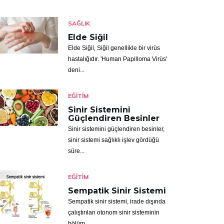
SAĞLIK
Elde Siğil
Elde Siğil, Siğil genellikle bir virüs
hastalığıdır. 'Human Papilloma Virüs'
deni...
EĞITIM
Sinir Sistemini
Güçlendiren Besinler
Sinir sistemini güçlendiren besinler,
sinir sistemi sağlıklı işlev gördüğü
süre...
EĞITIM
Sempatik Sinir Sistemi
Sempatik sinir sistemi, irade dışında
çalıştırılan otonom sinir sisteminin
bölüm...