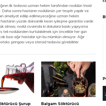
F
ığının ilk tedavisi uzman hekim tarafından nodülün trioid
. Daha sonra hastanın nodülünün yer tespiti yapılır ve
nın ameliyat edilip edilmeyeceğine uzman hekim
B
 hastanın yüzde doksanlık kesin iyileşme garantisi vardır.
ük olması, nodül civarında ki dokulara baskı yapıyorsa
s teli nodülünden kurtulabilmek için öncelikle her gün
ak bazı ağır hastalar için bu mümkün olmuyor. Ağır
toks şırıngası veya steroid tedavisi görebilirler.
P
öktürücü Şurup
Balgam Söktürücü