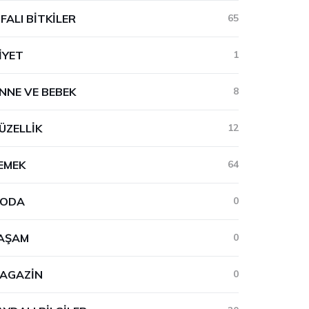
IFALI BITKILER
65
IYET
1
NNE VE BEBEK
8
ÜZELLIK
12
EMEK
64
ODA
0
AŞAM
0
AGAZIN
0