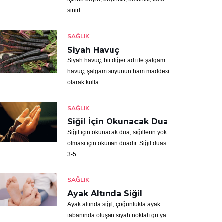
sinirl...
SAĞLIK
Siyah Havuç
Siyah havuç, bir diğer adı ile şalgam
havuç, şalgam suyunun ham maddesi
olarak kulla...
SAĞLIK
Siğil İçin Okunacak Dua
Siğil için okunacak dua, siğillerin yok
olması için okunan duadır. Siğil duası
3-5...
SAĞLIK
Ayak Altında Siğil
Ayak altında siğil, çoğunlukla ayak
tabanında oluşan siyah noktalı gri ya