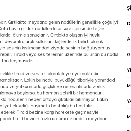
Ş
dir. Gırtllakta meydana gelen nodüllerin genellikle çoğu iyi
D
ötü huylu gırtlak nodülleri kısa süre içerisinde teşhis
larda ölümle sonuçlanır
.
Gırtlakta oluşan iyi huylu
A
ni devamlı olarak kullanan kişilerde ilk belirti olarak
yin sesinin kısılmasından ziyade sesinin boğuluyormuş
rebilir. Tiroid veya ses tellerinin üzerinde bulunan bu nodül
G
farklılaşmasıdır
.
Y
celikle tiroid ve ses teli olarak ikiye ayrılmaktadır.
mamaktadır. Lakin bu nodül büyüklüğü itibariyle yanındaki
M
mada ve yutkunmada güçlük ve nefes almada zorluk
gılamaya başlarsa, bu hormon zehirli bir hormondur
la nodüllerin neden ortaya çıktıkları bilinmiyor. Lakin
Y
 iyot eksikliği, haşimato hastalığı bu hastalık
ederek Tiroid bezine karşı harekete geçmesiyle
M
yaparak tiroid bezinin fazla üretimi de nodülü meydana