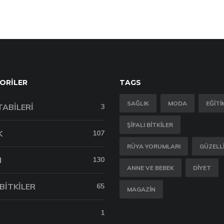
ORILER
TAGS
SAĞLIK
MODA
EĞITI
TABILERI
3
ŞIFALI BITKILER
K
107
RÜYA YORUMLARI
GÜZELL
M
130
ANNE VE BEBEK
DIYET
 BITKILER
65
MAGAZIN
1