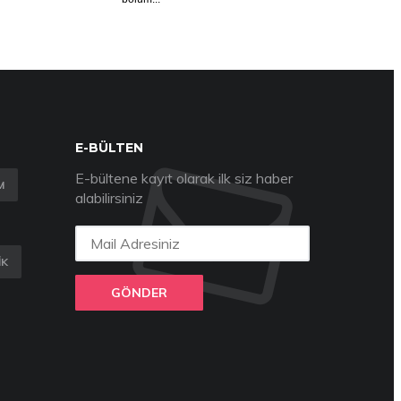
E-BÜLTEN
E-bültene kayıt olarak ilk siz haber
M
alabilirsiniz
IK
GÖNDER