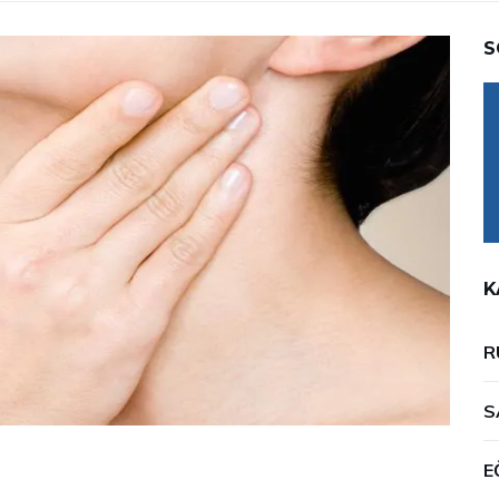
S
K
R
S
E