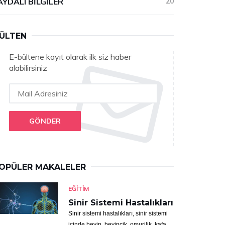
AYDALI BILGILER
20
ÜLTEN
E-bültene kayıt olarak ilk siz haber
alabilirsiniz
GÖNDER
OPÜLER MAKALELER
EĞITIM
Sinir Sistemi Hastalıkları
Sinir sistemi hastalıkları, sinir sistemi
içinde beyin, beyincik, omurilik, kafa