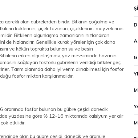
Ş
a gerekli olan gübrelerden biridir. Bitkinin çoğalma ve
D
kilerin köklerinin, çiçek tozunun, çiçeklerinin, meyvelerinin
mlidir. Bitkilerin olgunlaşma zamanlarını hızlandıran
A
i de hızlandırır. Genellikle kurak yöreler için çok daha
masını ve kökün toprakta bulunan su ve besin
itkilerin erken olgunlaşması, yaz mevsiminde havanın
G
asını sağlayan fosforlu gübrelerin verildiği bitkiler geç
rler. Tarım alanında daha iyi verim alınabilmesi için fosfor
Y
duğu fosfor miktarı karşılanmalıdır.
M
Y
 oranında fosfor bulunan bu gübre çeşidi danecik
madde yüzdesine göre % 12-16 miktarında kalsiyum yer alır
ok etkilidir.
M
renginde olan bu gübre çeşidi, danecik ve granüle