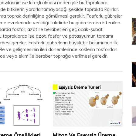
bazılarının ise kireçli olması nedeniyle bu topraklara
e bitkilerin yararlanamayacağı şekilde toprakta kalırlar.
ra toprak derinliğine gömülmesi gerekir. Fosforlu gübreler
e evrelerinde verildiği takdirde bu gübrelerden istenilen
larda fosfor, azot ile beraber en geç ocak-şubat
 sulu topraklarda ise azot, fosfor ve potasyumun tamamı
lmesi gerekir. Fosforlu gübrelerin büyük bir bölümünün ilk
le ve gelişmesinin ileri dönemlerinde köklerin fosfordan
e veya ekim ile beraber toprağa verilmesi gerekir.
reme Özellikleri
Mitoz Ve Eşeysiz Üreme