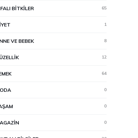
IFALI BITKILER
65
IYET
1
NNE VE BEBEK
8
ÜZELLIK
12
EMEK
64
ODA
0
AŞAM
0
AGAZIN
0