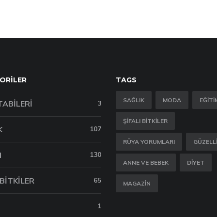
ORILER
TAGS
SAĞLIK
MODA
EĞITI
TABILERI
3
ŞIFALI BITKILER
K
107
RÜYA YORUMLARI
GÜZELL
M
130
ANNE VE BEBEK
DIYET
 BITKILER
65
MAGAZIN
1