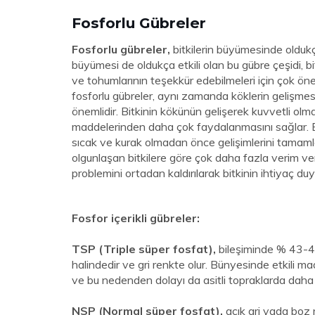
Fosforlu Gübreler
Fosforlu gübreler,
bitkilerin büyümesinde oldukç
büyümesi de oldukça etkili olan bu gübre çeşidi, bit
ve tohumlarının teşekkür edebilmeleri için çok öne
fosforlu gübreler, aynı zamanda köklerin gelişmesin
önemlidir. Bitkinin kökünün gelişerek kuvvetli ol
maddelerinden daha çok faydalanmasını sağlar. B
sıcak ve kurak olmadan önce gelişimlerini tamamlam
olgunlaşan bitkilere göre çok daha fazla verim veri
problemini ortadan kaldırılarak bitkinin ihtiyaç duy
Fosfor içerikli gübreler:
TSP (Triple süper fosfat),
bileşiminde % 43-46
halindedir ve gri renkte olur. Bünyesinde etkili 
ve bu nedenden dolayı da asitli topraklarda daha ç
NSP (Normal süper fosfat),
açık gri yada boz 