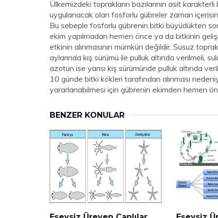
Ülkemizdeki toprakların bazılarının asit karakterli 
uygulanacak olan fosforlu gübreler zaman içerisind
Bu sebeple fosforlu gübrenin bitki büyüdükten son
ekim yapılmadan hemen önce ya da bitkinin gelişm
etkinin alınmasının mümkün değildir. Susuz toprak
aylarında kış sürümü ile pulluk altında verilmeli,
azotun ise yarısı kış sürümünde pulluk altında veri
10 günde bitki kökleri tarafından alınması nedeniy
yararlanabilmesi için gübrenin ekimden hemen önc
BENZER KONULAR
Eşeysiz Üreyen Canlılar
Eşeysiz Ü