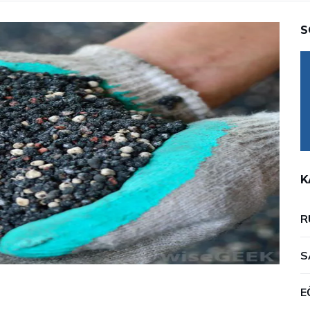
S
K
R
S
E