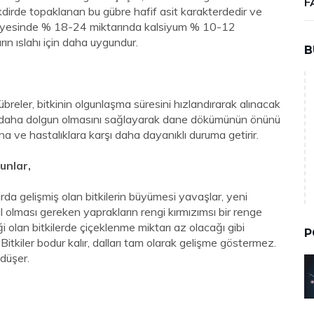
F
takdirde topaklanan bu gübre hafif asit karakterdedir ve
ünyesinde % 18-24 miktarında kalsiyum % 10-12
rın ıslahı için daha uygundur.
B
reler, bitkinin olgunlaşma süresini hızlandırarak alınacak
in daha dolgun olmasını sağlayarak dane dökümünün önünü
ına ve hastalıklara karşı daha dayanıklı duruma getirir.
runlar,
a gelişmiş olan bitkilerin büyümesi yavaşlar, yeni
şil olması gereken yaprakların rengi kırmızımsı bir renge
 olan bitkilerde çiçeklenme miktarı az olacağı gibi
P
tkiler bodur kalır, dalları tam olarak gelişme göstermez.
 düşer.