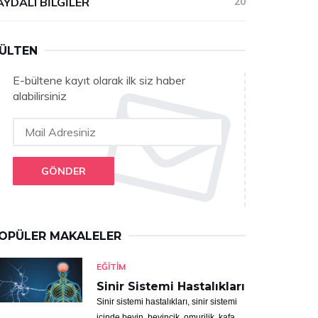
AYDALI BILGILER
20
ÜLTEN
E-bültene kayıt olarak ilk siz haber
alabilirsiniz
GÖNDER
OPÜLER MAKALELER
EĞITIM
Sinir Sistemi Hastalıkları
Sinir sistemi hastalıkları, sinir sistemi
içinde beyin, beyincik, omurilik, kafa