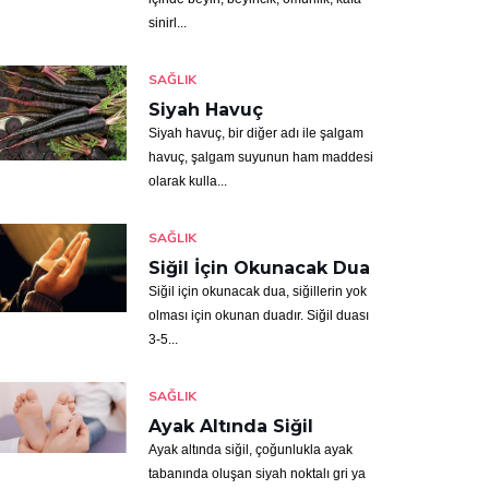
sinirl...
SAĞLIK
Siyah Havuç
Siyah havuç, bir diğer adı ile şalgam
havuç, şalgam suyunun ham maddesi
olarak kulla...
SAĞLIK
Siğil İçin Okunacak Dua
Siğil için okunacak dua, siğillerin yok
olması için okunan duadır. Siğil duası
3-5...
SAĞLIK
Ayak Altında Siğil
Ayak altında siğil, çoğunlukla ayak
tabanında oluşan siyah noktalı gri ya