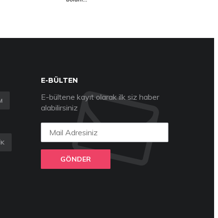
E-BÜLTEN
E-bültene kayıt olarak ilk siz haber
M
alabilirsiniz
IK
GÖNDER