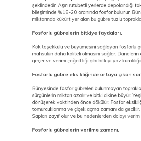
şeklindedir. Aşırı rutubetli yerlerde depolandığı 
bileşiminde %18-20 oranında fosfor bulunur. B
miktarında kükürt yer alan bu gübre tuzlu toprakla
Fosforlu gübrelerin bitkiye faydaları,
Kök teşekkülü ve büyümesini sağlayan fosforlu güb
mahsulün daha kaliteli olmasını sağlar. Daneler
geçer ve verimi çoğalttığı gibi bitkiyi yaz kuraklığ
Fosforlu gübre eksikliğinde ortaya çıkan so
Bünyesinde fosfor gübreleri bulunmayan topraklard
sürgünlerin miktarı azalır ve bitki dikine büyür. Ye
dönüşerek vaktinden önce dökülür. Fosfor eksikliği
tomurcuklanma ve çiçek açma zamanı da gecikir. Bi
Sapları zayıf olur ve bu nedenlerden dolayı verim
Fosforlu gübrelerin verilme zamanı,