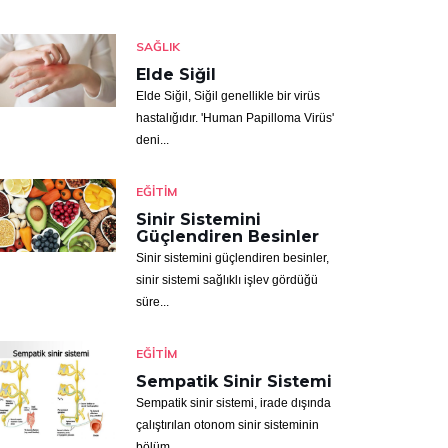
SAĞLIK
Elde Siğil
Elde Siğil, Siğil genellikle bir virüs
hastalığıdır. 'Human Papilloma Virüs'
deni...
EĞITIM
Sinir Sistemini
Güçlendiren Besinler
Sinir sistemini güçlendiren besinler,
sinir sistemi sağlıklı işlev gördüğü
süre...
EĞITIM
Sempatik Sinir Sistemi
Sempatik sinir sistemi, irade dışında
çalıştırılan otonom sinir sisteminin
bölüm...