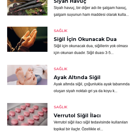
Siyah Havuç
Siyah havuç, bir diğer adı ile şalgam havuç,
şalgam suyunun ham maddesi olarak kulla...
SAĞLIK
Siğil İçin Okunacak Dua
Siğil için okunacak dua, siğillerin yok olması
için okunan duadır. Siğil duası 3-5...
SAĞLIK
Ayak Altında Siğil
Ayak altında siğil, çoğunlukla ayak tabanında
oluşan siyah noktalı gri ya da koyu k...
SAĞLIK
Verrutol Siğil İlacı
Verrutol siğil ilacı siğil tedavisinde kullanılan
topikal bir ilaçtır. Özellikle el...