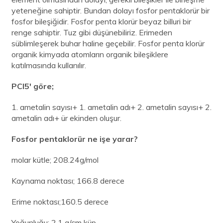
yeteneğine sahiptir. Bundan dolayı fosfor pentaklorür bir
fosfor bileşiğidir. Fosfor penta klorür beyaz billuri bir
renge sahiptir. Tuz gibi düşünebiliriz. Erimeden
süblimleşerek buhar haline geçebilir. Fosfor penta klorür
organik kimyada atomların organik bileşiklere
katılmasında kullanılır.
PCI5' göre;
1. ametalin sayısı+ 1. ametalin adı+ 2. ametalin sayısı+ 2.
ametalin adı+ ür ekinden oluşur.
Fosfor penta
klorür ne işe yarar?
molar kütle; 208.24g/mol
Kaynama noktası; 166.8 derece
Erime noktası;160.5 derece
Yoğunluğu; 2.1 g/cm küp