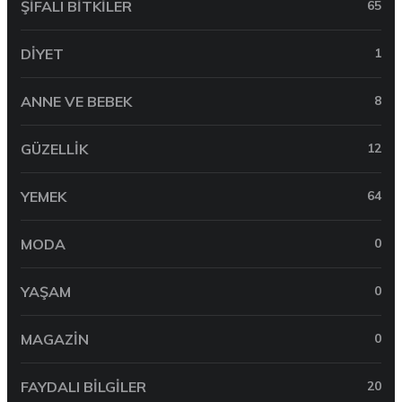
ŞIFALI BITKILER
65
DIYET
1
ANNE VE BEBEK
8
GÜZELLIK
12
YEMEK
64
MODA
0
YAŞAM
0
MAGAZIN
0
FAYDALI BILGILER
20