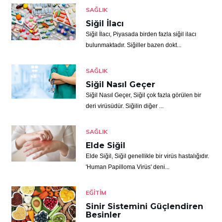
SAĞLIK
Siğil İlacı
Siğil İlacı, Piyasada birden fazla siğil ilacı
bulunmaktadır. Siğiller bazen dokt...
SAĞLIK
Siğil Nasıl Geçer
Siğil Nasıl Geçer, Siğil çok fazla görülen bir
deri virüsüdür. Siğilin diğer ...
SAĞLIK
Elde Siğil
Elde Siğil, Siğil genellikle bir virüs hastalığıdır.
'Human Papilloma Virüs' deni...
EĞITIM
Sinir Sistemini Güçlendiren
Besinler