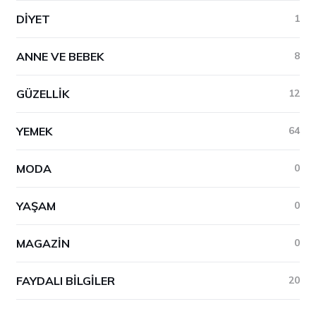
DIYET
1
ANNE VE BEBEK
8
GÜZELLIK
12
YEMEK
64
MODA
0
YAŞAM
0
MAGAZIN
0
FAYDALI BILGILER
20