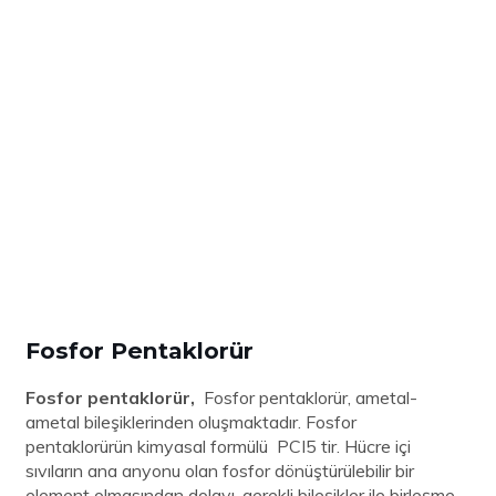
Fosfor Pentaklorür
Fosfor pentaklorür,
Fosfor pentaklorür, ametal-
ametal bileşiklerinden oluşmaktadır. Fosfor
pentaklorürün kimyasal formülü PCI5 tir. Hücre içi
sıvıların ana anyonu olan fosfor dönüştürülebilir bir
element olmasından dolayı, gerekli bileşikler ile birleşme