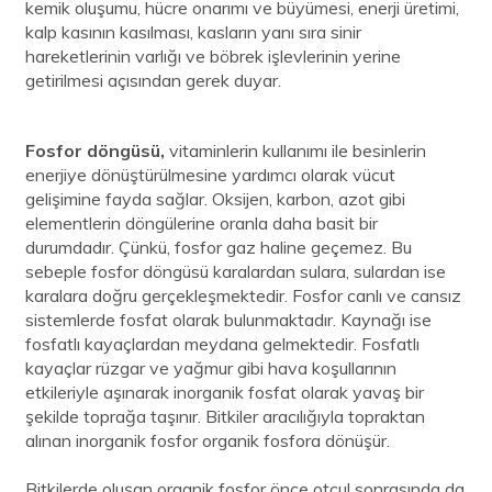
kemik oluşumu, hücre onarımı ve büyümesi, enerji üretimi,
kalp kasının kasılması, kasların yanı sıra sinir
hareketlerinin varlığı ve böbrek işlevlerinin yerine
getirilmesi açısından gerek duyar.
Fosfor döngüsü,
vitaminlerin kullanımı ile besinlerin
enerjiye dönüştürülmesine yardımcı olarak vücut
gelişimine fayda sağlar. Oksijen, karbon, azot gibi
elementlerin döngülerine oranla daha basit bir
durumdadır. Çünkü, fosfor gaz haline geçemez. Bu
sebeple fosfor döngüsü karalardan sulara, sulardan ise
karalara doğru gerçekleşmektedir. Fosfor canlı ve cansız
sistemlerde fosfat olarak bulunmaktadır. Kaynağı ise
fosfatlı kayaçlardan meydana gelmektedir. Fosfatlı
kayaçlar rüzgar ve yağmur gibi hava koşullarının
etkileriyle aşınarak inorganik fosfat olarak yavaş bir
şekilde toprağa taşınır. Bitkiler aracılığıyla topraktan
alınan inorganik fosfor organik fosfora dönüşür.
Bitkilerde oluşan organik fosfor önce otçul sonrasında da