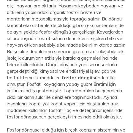
etçil hayvanlara aktarılır. Yaşamını kaybeden hayvan ve
bitkilerin yapısındaki organik fosfor bakteri ve
mantarların metabolizmasıyla toprağa salınır. Bu döngü
karasal eko sistemlerde olduğu gibi su eko sistemlerinde
de aynı şekilde fosfor döngüsü gerçekleşir. Kayaçlardan
sulara taşınan fosfat suların derinliklerine çöken bitki ve
hayvan atıkları sebebiyle bu madde belirli miktarda azalır.
Bu şekilde depolanma sürecine giren fosfor oluşabilecek
jeolojik durumların etkisiyle karalara geçmeleri halinde
tekrar kullanılabilir. Doğal olayların yanı sıra insanların
gerçekleştirdiği kimyasal ve endüstriyel işlev, çöp ve
fosfatlı temizlik maddeleri
fosfor döngüsü
nde etkili
olmuştur. Fosfatlı kayaçların yapay gübre üretimi için
kullanımı artış göstermiştir. Toprağa atılan bu gübrelerin
ciddi bir kısmı sular ile denizlere taşınmaktadır. Ayrıca
insanların, köprü, yol, konut yapımı için oluşturulan atık
maddeler, kullanılan fosfatlı ilaç ve deterjanlar içerisinde
fosfor döngüsünün gerçekleştirilmesinde etkili olmuştur.
Fosfor döngüsel olduğu için birçok koenzim sisteminin ve