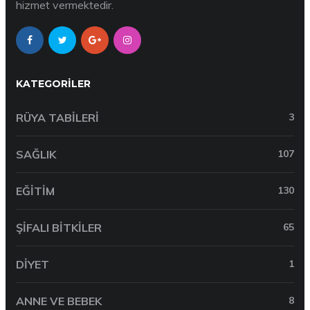
hizmet vermektedir.
KATEGORILER
RÜYA TABILERI
3
SAĞLIK
107
EĞITIM
130
ŞIFALI BITKILER
65
DIYET
1
ANNE VE BEBEK
8