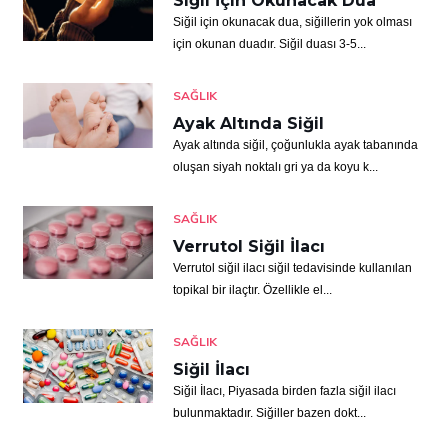
Siğil İçin Okunacak Dua
Siğil için okunacak dua, siğillerin yok olması
için okunan duadır. Siğil duası 3-5...
SAĞLIK
Ayak Altında Siğil
Ayak altında siğil, çoğunlukla ayak tabanında
oluşan siyah noktalı gri ya da koyu k...
SAĞLIK
Verrutol Siğil İlacı
Verrutol siğil ilacı siğil tedavisinde kullanılan
topikal bir ilaçtır. Özellikle el...
SAĞLIK
Siğil İlacı
Siğil İlacı, Piyasada birden fazla siğil ilacı
bulunmaktadır. Siğiller bazen dokt...