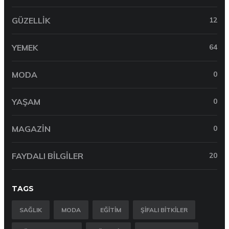
GÜZELLIK
12
YEMEK
64
MODA
0
YAŞAM
0
MAGAZIN
0
FAYDALI BILGILER
20
TAGS
SAĞLIK
MODA
EĞITIM
ŞIFALI BITKILER