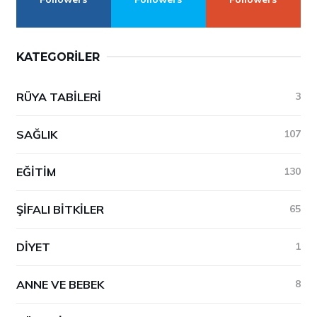
KATEGORILER
RÜYA TABILERI
3
SAĞLIK
107
EĞITIM
130
ŞIFALI BITKILER
65
DIYET
1
ANNE VE BEBEK
8