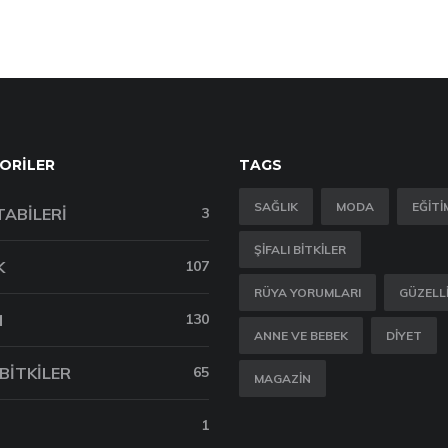
ORILER
TAGS
SAĞLIK
MODA
EĞITI
TABILERI
3
ŞIFALI BITKILER
K
107
RÜYA YORUMLARI
GÜZELL
M
130
ANNE VE BEBEK
DIYET
 BITKILER
65
MAGAZIN
1