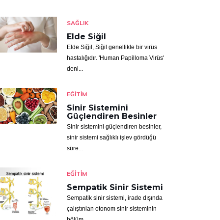
SAĞLIK
Elde Siğil
Elde Siğil, Siğil genellikle bir virüs
hastalığıdır. 'Human Papilloma Virüs'
deni...
EĞITIM
Sinir Sistemini
Güçlendiren Besinler
Sinir sistemini güçlendiren besinler,
sinir sistemi sağlıklı işlev gördüğü
süre...
EĞITIM
Sempatik Sinir Sistemi
Sempatik sinir sistemi, irade dışında
çalıştırılan otonom sinir sisteminin
bölüm...