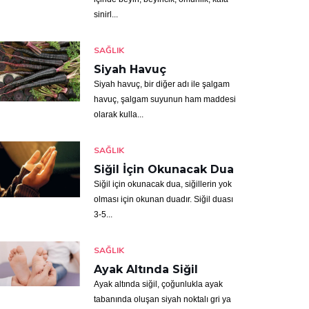
sinirl...
SAĞLIK
Siyah Havuç
Siyah havuç, bir diğer adı ile şalgam
havuç, şalgam suyunun ham maddesi
olarak kulla...
SAĞLIK
Siğil İçin Okunacak Dua
Siğil için okunacak dua, siğillerin yok
olması için okunan duadır. Siğil duası
3-5...
SAĞLIK
Ayak Altında Siğil
Ayak altında siğil, çoğunlukla ayak
tabanında oluşan siyah noktalı gri ya