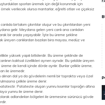
F
luşturdukları sporları üremek için değil korunmak için
 örnek verilecek olursa mantarlar, eğrelti otları ve çiçeksiz
B
nlıda birtakım çıkıntılar oluşur ve bu çıkıntılardan yeni
r meydana gelir. Meydana gelen yeni canlı ana canlıdan
arak bir arada yaşayabilir. İşte bu üreme şekline
ak üreyen canlılardan bazıları bira mayası, medüz ve
llikle yüksek yapılı bitkilerdir. Bu üreme şeklinde de
canlının kalıtsal özellikleri aynen aynıdır. Bu şekilde üreyen
f üreme de kendi içinde dörde ayrılır. Bunlar çelikle üreme,
an ile üremedir.
en alınan dal ya da gövdelerin nemli bir toprakta veya özel
P
urulmasına çelikle üreme denir.
atatestir. Patateste oluşan yumru kısımlar toprağın altına
laya yumru ile üreme denir.
 olarak adlandırılan bölgeleri ile üremesine sürünücü gövde
rdir.