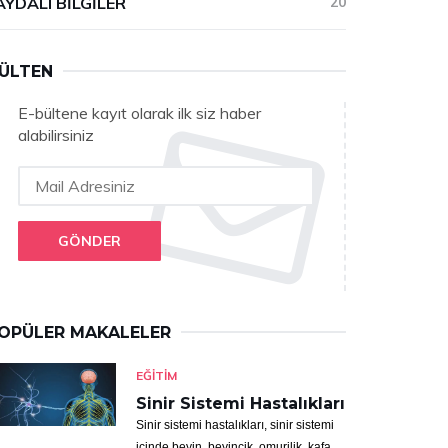
AYDALI BILGILER
20
ÜLTEN
E-bültene kayıt olarak ilk siz haber
alabilirsiniz
GÖNDER
OPÜLER MAKALELER
EĞITIM
Sinir Sistemi Hastalıkları
Sinir sistemi hastalıkları, sinir sistemi
içinde beyin, beyincik, omurilik, kafa