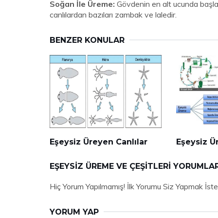
Soğan İle Üreme:
Gövdenin en alt ucunda başla
canlılardan bazıları zambak ve laledir.
BENZER KONULAR
Eşeysiz Üreyen Canlılar
Eşeysiz Ü
EŞEYSIZ ÜREME VE ÇEŞITLERI YORUMLAR
Hiç Yorum Yapılmamış! İlk Yorumu Siz Yapmak İste
YORUM YAP