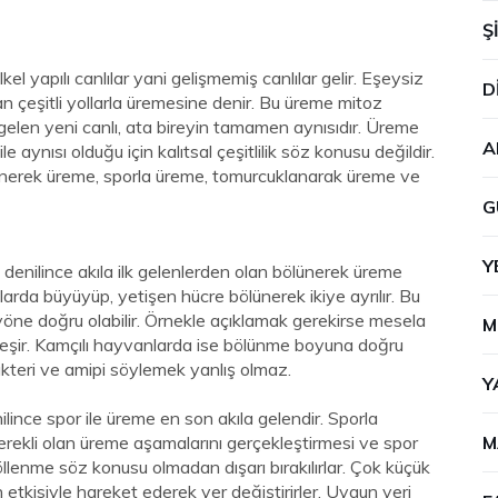
Ş
lkel yapılı canlılar yani gelişmemiş canlılar gelir. Eşeysiz
D
n çeşitli yollarla üremesine denir. Bu üreme mitoz
elen yeni canlı, ata bireyin tamamen aynısıdır. Üreme
A
aynısı olduğu için kalıtsal çeşitlilik söz konusu değildir.
lünerek üreme, sporla üreme, tomurcuklanarak üreme ve
G
Y
i
denilince akıla ilk gelenlerden olan
bölünerek üreme
ılarda büyüyüp, yetişen hücre bölünerek ikiye ayrılır. Bu
yöne doğru olabilir. Örnekle açıklamak gerekirse mesela
M
leşir. Kamçılı hayvanlarda ise bölünme boyuna doğru
akteri ve amipi söylemek yanlış olmaz.
Y
ilince spor ile üreme en son akıla gelendir.
Sporla
erekli olan üreme aşamalarını gerçekleştirmesi ve spor
M
öllenme söz konusu olmadan dışarı bırakılırlar. Çok küçük
n etkisiyle hareket ederek yer değiştirirler. Uygun yeri