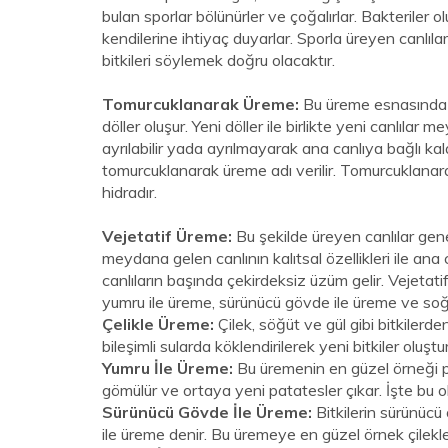
bulan sporlar bölünürler ve çoğalırlar. Bakteriler o
kendilerine ihtiyaç duyarlar. Sporla üreyen canlılar
bitkileri söylemek doğru olacaktır.
Tomurcuklanarak Üreme:
Bu üreme esnasında ca
döller oluşur. Yeni döller ile birlikte yeni canlıla
ayrılabilir yada ayrılmayarak ana canlıya bağlı kal
tomurcuklanarak üreme adı verilir. Tomurcuklanar
hidradır.
Vejetatif Üreme:
Bu şekilde üreyen canlılar gene
meydana gelen canlının kalıtsal özellikleri ile ana 
canlıların başında çekirdeksiz üzüm gelir. Vejetati
yumru ile üreme, sürünücü gövde ile üreme ve soğ
Çelikle Üreme:
Çilek, söğüt ve gül gibi bitkilerd
bileşimli sularda köklendirilerek yeni bitkiler oluşt
Yumru İle Üreme:
Bu üremenin en güzel örneği p
gömülür ve ortaya yeni patatesler çıkar. İşte bu o
Sürünücü Gövde İle Üreme:
Bitkilerin sürünücü
ile üreme denir. Bu üremeye en güzel örnek çilekle