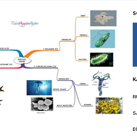
S
K
R
S
E