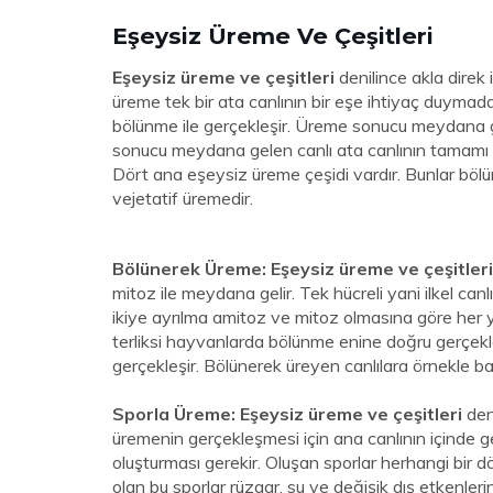
Eşeysiz Üreme Ve Çeşitleri
Eşeysiz üreme ve çeşitleri
denilince akla direk i
üreme tek bir ata canlının bir eşe ihtiyaç duymada
bölünme ile gerçekleşir. Üreme sonucu meydana g
sonucu meydana gelen canlı ata canlının tamamı ile 
Dört ana eşeysiz üreme çeşidi vardır. Bunlar bö
vejetatif üremedir.
Bölünerek Üreme: Eşeysiz üreme ve çeşitler
mitoz ile meydana gelir. Tek hücreli yani ilkel canl
ikiye ayrılma amitoz ve mitoz olmasına göre her 
terliksi hayvanlarda bölünme enine doğru gerçek
gerçekleşir. Bölünerek üreyen canlılara örnekle b
Sporla Üreme: Eşeysiz üreme ve çeşitleri
den
üremenin gerçekleşmesi için ana canlının içinde g
oluşturması gerekir. Oluşan sporlar herhangi bir d
olan bu sporlar rüzgar, su ve değişik dış etkenleri