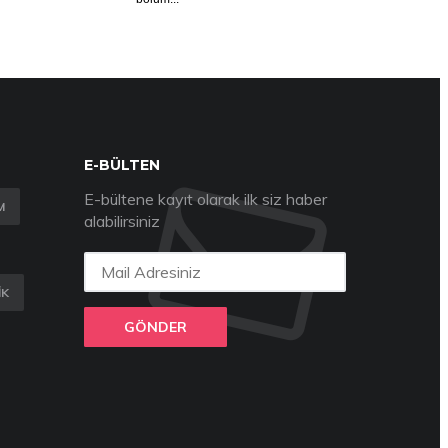
E-BÜLTEN
E-bültene kayıt olarak ilk siz haber
M
alabilirsiniz
IK
GÖNDER