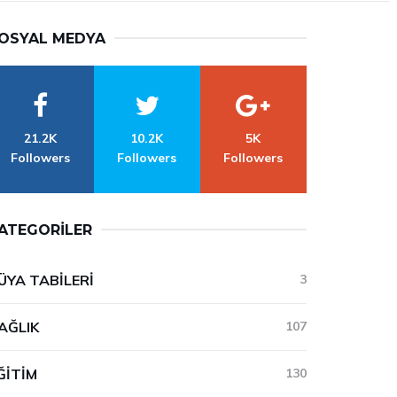
OSYAL MEDYA
21.2K
10.2K
5K
Followers
Followers
Followers
ATEGORILER
ÜYA TABILERI
3
AĞLIK
107
ĞITIM
130