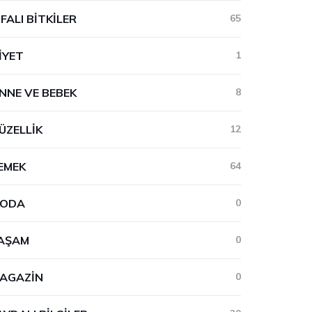
IFALI BITKILER
65
IYET
1
NNE VE BEBEK
8
ÜZELLIK
12
EMEK
64
ODA
0
AŞAM
0
AGAZIN
0