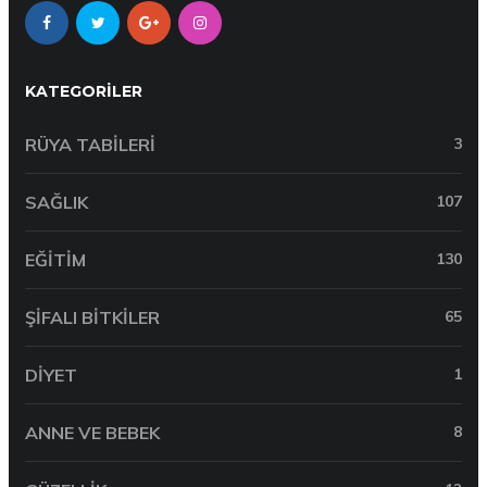
KATEGORILER
RÜYA TABILERI
3
SAĞLIK
107
EĞITIM
130
ŞIFALI BITKILER
65
DIYET
1
ANNE VE BEBEK
8