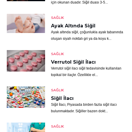
için okunan duadır. Siğil duası 3-5...
SAĞLIK
Ayak Altında Siğil
Ayak altında siğil, çoğunlukla ayak tabanında
oluşan siyah noktalı gri ya da koyu k...
SAĞLIK
Verrutol Siğil İlacı
Verrutol siğil ilacı siğil tedavisinde kullanılan
topikal bir ilaçtır. Özellikle el...
SAĞLIK
Siğil İlacı
Siğil İlacı, Piyasada birden fazla siğil ilacı
bulunmaktadır. Siğiller bazen dokt...
SAĞLIK