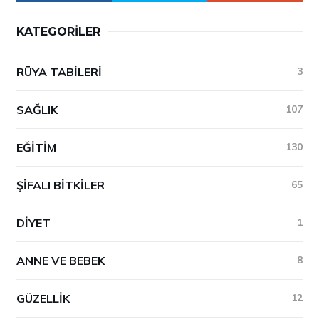
KATEGORILER
RÜYA TABILERI
3
SAĞLIK
107
EĞITIM
130
ŞIFALI BITKILER
65
DIYET
1
ANNE VE BEBEK
8
GÜZELLIK
12