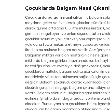
Çoçuklarda Balgam Nasıl Çıkarıl
Çocuklarda balgam nasıl çıkarılır,
balgam solu
meydana gelen ve öksürerek çıkarılan sümüksü bir 
olarak günde ortalama 0,5 litre mukus üretilir. Ço
girmesini engelleyen ve onları dışarıda tutan cili
çocuklar solunum yolu enfeksiyonu kapmışsa vüc
yolu daha fazla mukus üretmeye çalışarak kendin
üretilen bu mukusa balgam adı verilir. Akciğer ve b
Balgamın miktarı var olan hastalığın cinsine göre 
miktarda balgam gelirken bazılarında ise bir hayli
hastalığın cinsi ve evresiyle değişmektedir. Çocu
çocuklarda mutlaka balgam söktürücü kullanılması
maddelerin vücuttan atılmasını sağladığı için çocu
değildir. Balgam söktürücü olarak kullanılacak olan 
öksürük şuruplarının çoğu balgam çıkarıcı etkiye sa
vardır. Balgam söktürücü ilaçlar balgam miktarını 
edilmez. Şifalı bitkileri doğal tedavi yöntemi o
olacaktır. Bunun yanı sıra çocukların bol su içme
olacağı için balgamın boğazdan atılmasına büyük 