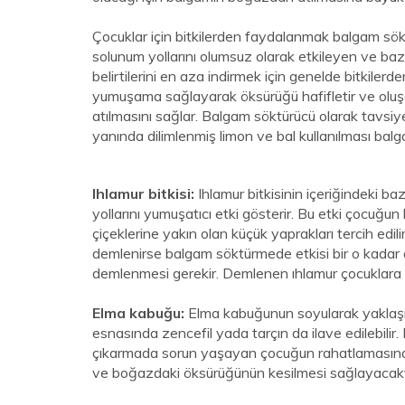
Çocuklar için bitkilerden faydalanmak balgam sö
solunum yollarını olumsuz olarak etkileyen ve baz
belirtilerini en aza indirmek için genelde bitkilerd
yumuşama sağlayarak öksürüğü hafifletir ve oluşa
atılmasını sağlar. Balgam söktürücü olarak tavsiye 
yanında dilimlenmiş limon ve bal kullanılması balg
Ihlamur bitkisi:
Ihlamur bitkisinin içeriğindeki 
yollarını yumuşatıcı etki gösterir. Bu etki çocuğu
çiçeklerine yakın olan küçük yaprakları tercih edi
demlenirse balgam söktürmede etkisi bir o kadar 
demlenmesi gerekir. Demlenen ıhlamur çocuklara ılı
Elma kabuğu:
Elma kabuğunun soyularak yaklaşı
esnasında zencefil yada tarçın da ilave edilebilir.
çıkarmada sorun yaşayan çocuğun rahatlamasın
ve boğazdaki öksürüğünün kesilmesi sağlayacakt