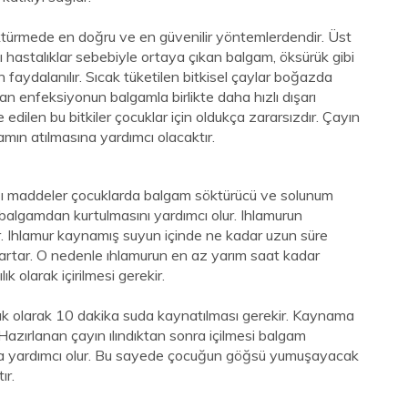
ktürmede en doğru ve en güvenilir yöntemlerdendir. Üst
ı hastalıklar sebebiyle ortaya çıkan balgam, öksürük gibi
en faydalanılır. Sıcak tüketilen bitkisel çaylar boğazda
n enfeksiyonun balgamla birlikte daha hızlı dışarı
edilen bu bitkiler çocuklar için oldukça zararsızdır. Çayın
amın atılmasına yardımcı olacaktır.
bazı maddeler çocuklarda balgam söktürücü ve solunum
n balgamdan kurtulmasını yardımcı olur. Ihlamurun
lir. Ihlamur kaynamış suyun içinde ne kadar uzun süre
artar. O nedenle ıhlamurun en az yarım saat kadar
k olarak içirilmesi gerekir.
k olarak 10 dakika suda kaynatılması gerekir. Kaynama
 Hazırlanan çayın ılındıktan sonra içilmesi balgam
a yardımcı olur. Bu sayede çocuğun göğsü yumuşayacak
ır.