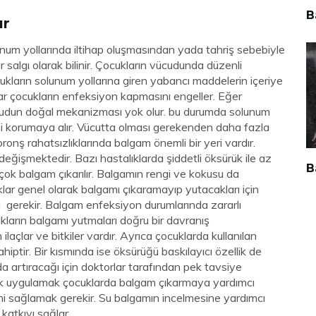
B
ır
num yollarında iltihap oluşmasından yada tahriş sebebiyle
salgı olarak bilinir. Çocukların vücudunda düzenli
cukların solunum yollarına giren yabancı maddelerin içeriye
alar çocukların enfeksiyon kapmasını engeller. Eğer
udun doğal mekanizması yok olur. bu durumda solunum
i korumaya alır. Vücutta olması gerekenden daha fazla
ronş rahatsızlıklarında balgam önemli bir yeri vardır.
değişmektedir. Bazı hastalıklarda şiddetli öksürük ile az
B
 çok balgam çıkarılır. Balgamın rengi ve kokusu da
klar genel olarak balgamı çıkaramayıp yutacakları için
 gerekir. Balgam enfeksiyon durumlarında zararlı
kların balgamı yutmaları doğru bir davranış
ilaçlar ve bitkiler vardır. Ayrıca çocuklarda kullanılan
hiptir. Bir kısmında ise öksürüğü baskılayıcı özellik de
da artıracağı için doktorlar tarafından pek tavsiye
larak uygulamak çocuklarda balgam çıkarmaya yardımcı
sini sağlamak gerekir. Su balgamın incelmesine yardımcı
katkıyı sağlar.