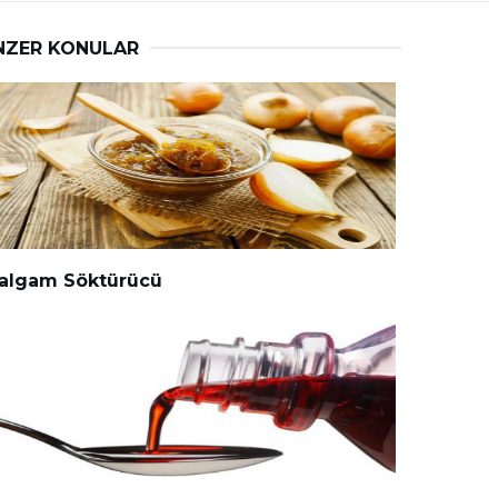
NZER KONULAR
algam Söktürücü