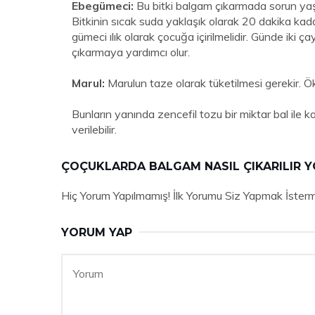
Ebegümeci:
Bu bitki balgam çıkarmada sorun yaş
Bitkinin sıcak suda yaklaşık olarak 20 dakika ka
gümeci ılık olarak çocuğa içirilmelidir. Günde ik
çıkarmaya yardımcı olur.
Marul:
Marulun taze olarak tüketilmesi gerekir. Öks
Bunların yanında zencefil tozu bir miktar bal ile 
verilebilir.
ÇOÇUKLARDA BALGAM NASIL ÇIKARILIR 
Hiç Yorum Yapılmamış! İlk Yorumu Siz Yapmak İsterm
YORUM YAP