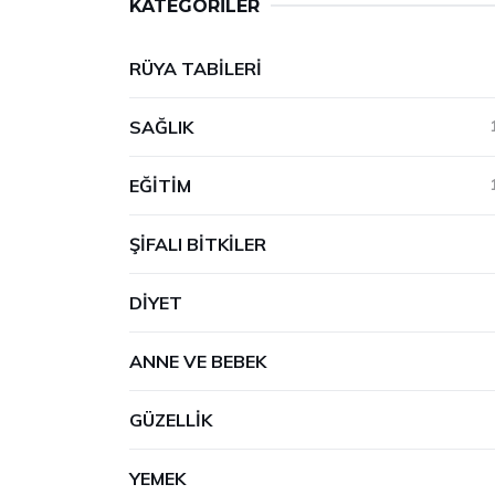
KATEGORILER
RÜYA TABILERI
SAĞLIK
EĞITIM
ŞIFALI BITKILER
DIYET
ANNE VE BEBEK
GÜZELLIK
YEMEK