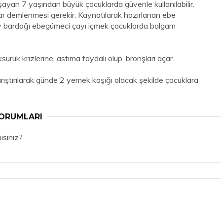
ayan 7 yaşından büyük çocuklarda güvenle kullanılabilir.
dar demlenmesi gerekir. Kaynatılarak hazırlanan ebe
i çay bardağı ebegümeci çayı içmek çocuklarda balgam
ürük krizlerine, astıma faydalı olup, bronşları açar.
karıştırılarak günde 2 yemek kaşığı olacak şekilde çocuklara
YORUMLARI
isiniz?