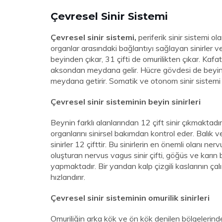
Çevresel Sinir Sistemi
Çevresel sinir sistemi,
periferik sinir sistemi ola
organlar arasındaki bağlantıyı sağlayan sinirler ve
beyinden çıkar, 31 çifti de omurilikten çıkar. Kafata
aksondan meydana gelir. Hücre gövdesi de beyin v
meydana getirir. Somatik ve otonom sinir sistemi o
Çevresel sinir sisteminin beyin sinirleri
Beynin farklı alanlarından 12 çift sinir çıkmaktadır
organlarını sinirsel bakımdan kontrol eder. Balık
sinirler 12 çifttir. Bu sinirlerin en önemli olanı n
oluşturan nervus vagus sinir çifti, göğüs ve karın 
yapmaktadır. Bir yandan kalp çizgili kaslarının ça
hızlandırır.
Çevresel sinir sisteminin omurilik sinirleri
Omuriliğin arka kök ve ön kök denilen bölgelerind