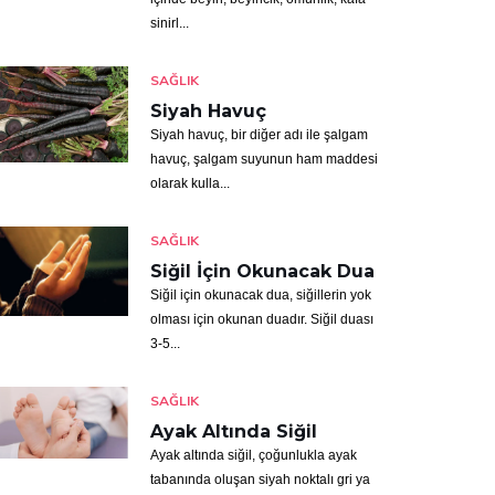
sinirl...
SAĞLIK
Siyah Havuç
Siyah havuç, bir diğer adı ile şalgam
havuç, şalgam suyunun ham maddesi
olarak kulla...
SAĞLIK
Siğil İçin Okunacak Dua
Siğil için okunacak dua, siğillerin yok
olması için okunan duadır. Siğil duası
3-5...
SAĞLIK
Ayak Altında Siğil
Ayak altında siğil, çoğunlukla ayak
tabanında oluşan siyah noktalı gri ya