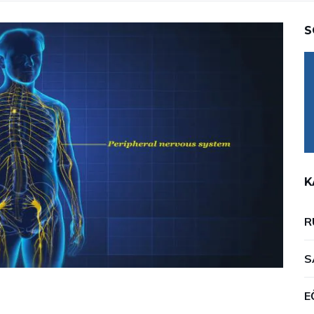
S
K
R
S
E