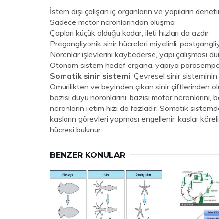
İstem dışı çalışan iç organların ve yapıların dene
Sadece motor nöronlarından oluşma
Çapları küçük olduğu kadar, ileti hızları da azdır
Pregangliyonik sinir hücreleri miyelinli, postgangliy
Nöronlar işlevlerini kaybederse, yapı çalışması d
Otonom sistem hedef organa, yapıya parasempatik
Somatik sinir sistemi:
Çevresel sinir sisteminin 
Omurilikten ve beyinden çıkan sinir çiftlerinden olu
bazısı duyu nöronlarını, bazısı motor nöronlarını, ba
nöronların iletim hızı da fazladır. Somatik sistem
kasların görevleri yapması engellenir, kaslar körel
hücresi bulunur.
BENZER KONULAR