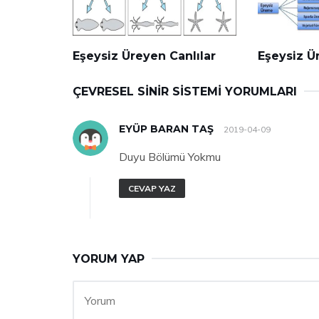
Eşeysiz Üreyen Canlılar
Eşeysiz Ü
ÇEVRESEL SINIR SISTEMI YORUMLARI
EYÜP BARAN TAŞ
2019-04-09
Duyu Bölümü Yokmu
CEVAP YAZ
YORUM YAP