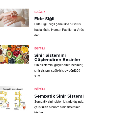
SAĞLIK
Elde Siğil
Elde Siğil, Siğil genellikle bir virüs
hastalığıdır. 'Human Papilloma Virüs'
deni...
EĞITIM
Sinir Sistemini
Güçlendiren Besinler
Sinir sistemini güçlendiren besinler,
sinir sistemi sağlıklı işlev gördüğü
süre...
EĞITIM
Sempatik Sinir Sistemi
Sempatik sinir sistemi, irade dışında
çalıştırılan otonom sinir sisteminin
bölüm...