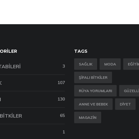
ORILER
TAGS
SAĞLIK
MODA
EĞITI
TABILERI
3
ŞIFALI BITKILER
K
107
RÜYA YORUMLARI
GÜZELL
M
130
ANNE VE BEBEK
DIYET
 BITKILER
65
MAGAZIN
1