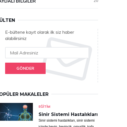
AYDALI BILGILER
20
ÜLTEN
E-bültene kayıt olarak ilk siz haber
alabilirsiniz
GÖNDER
OPÜLER MAKALELER
EĞITIM
Sinir Sistemi Hastalıkları
Sinir sistemi hastalıkları, sinir sistemi
içinde beyin, beyincik, omurilik, kafa