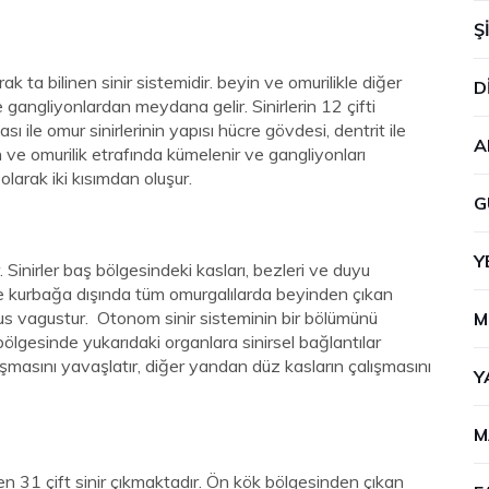
Ş
rak ta bilinen sinir sistemidir. beyin ve omurilikle diğer
D
 gangliyonlardan meydana gelir. Sinirlerin 12 çifti
sı ile omur sinirlerinin yapısı hücre gövdesi, dentrit ile
A
e omurilik etrafında kümelenir ve gangliyonları
larak iki kısımdan oluşur.
G
Y
. Sinirler baş bölgesindeki kasları, bezleri ve duyu
 ve kurbağa dışında tüm omurgalılarda beyinden çıkan
ervus vagustur. Otonom sinir sisteminin bir bölümünü
M
bölgesinde yukarıdaki organlara sinirsel bağlantılar
lışmasını yavaşlatır, diğer yandan düz kasların çalışmasını
Y
M
en 31 çift sinir çıkmaktadır. Ön kök bölgesinden çıkan