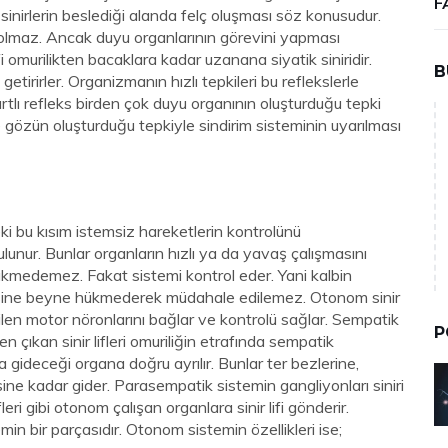
F
 sinirlerin beslediği alanda felç oluşması söz konusudur.
 olmaz. Ancak duyu organlarının görevini yapması
i omurilikten bacaklara kadar uzanana siyatik siniridir.
B
etirirler. Organizmanın hızlı tepkileri bu reflekslerle
Şartlı refleks birden çok duyu organının oluşturduğu tepki
ve gözün oluşturduğu tepkiyle sindirim sisteminin uyarılması
ki bu kısım istemsiz hareketlerin kontrolünü
unur. Bunlar organların hızlı ya da yavaş çalışmasını
hükmedemez. Fakat sistemi kontrol eder. Yani kalbin
esine beyne hükmederek müdahale edilemez. Otonom sinir
en motor nöronlarını bağlar ve kontrolü sağlar. Sempatik
P
 çıkan sinir lifleri omuriliğin etrafında sempatik
 gideceği organa doğru ayrılır. Bunlar ter bezlerine,
risine kadar gider. Parasempatik sistemin gangliyonları siniri
eri gibi otonom çalışan organlara sinir lifi gönderir.
 bir parçasıdır. Otonom sistemin özellikleri ise;