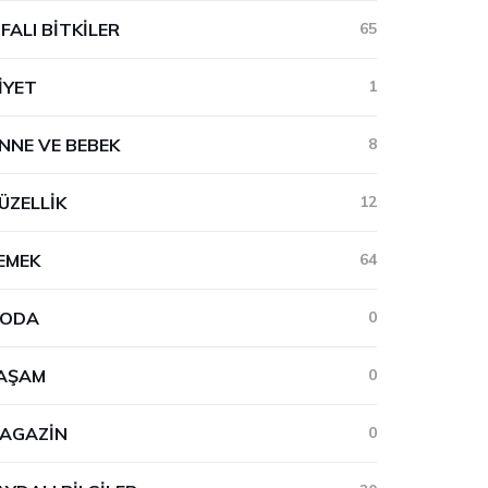
IFALI BITKILER
65
IYET
1
NNE VE BEBEK
8
ÜZELLIK
12
EMEK
64
ODA
0
AŞAM
0
AGAZIN
0