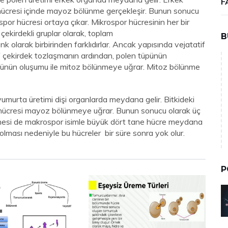
F
hücresi içinde mayoz bölünme gerçekleşir. Bunun sonucu
or hücresi ortaya çıkar. Mikrospor hücresinin her bir
çekirdekli gruplar olarak, toplam
B
k olarak birbirinden farklıdırlar. Ancak yapısında vejatatif
tatif çekirdek tozlaşmanın ardından, polen tüpünün
pünün oluşumu ile mitoz bölünmeye uğrar. Mitoz bölünme
umurta üretimi dişi organlarda meydana gelir. Bitkideki
 hücresi mayoz bölünmeye uğrar. Bunun sonucu olarak üç
 tanesi de makrospor isimle büyük dört tane hücre meydana
olması nedeniyle bu hücreler bir süre sonra yok olur.
P