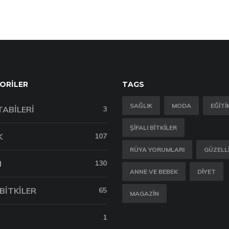
ORILER
TAGS
SAĞLIK
MODA
EĞITI
TABILERI
3
ŞIFALI BITKILER
K
107
RÜYA YORUMLARI
GÜZELL
M
130
ANNE VE BEBEK
DIYET
 BITKILER
65
MAGAZIN
1