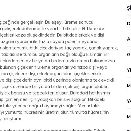
Ş
n çiçeğinde gerçekleşir. Bu eşeyli üreme sonucu
D
gelişerek döllenme ile yeni bir bitki olur.
Bitkilerde
çekleri kozalak şeklindedir. Bu bitkide erkek ve dişi
A
. Rüzgarın yardımı ile fazla sayıda polen meydana
 olan tohumlu bitki çiçekleriyse taç yaprak, çanak yaprak,
k tablası ise tüm bu organların bağlı olduğu kısımdır. Bir
G
 bunlardan en az bir ya da birden fazla organ bulunmazsa
an bulunan çiçeklerin üreme organları yalnızca dişi veya
Y
lan çiçeklere dişi, erkek organı olan çiçekler erkek
e dişi çiçeklerin aynı bitki üzerinde olanlarına tek evcikli,
M
ir çiçek üzerinde bir ya da birden çok dişi organ olabilir.
 dişicik borusu ve tepecikten oluşur. Buradaki her kısmın
up, çimlenmesi için yapışkan bir sıvı salgılar. Bitkideki
Y
murtalık yönüne doğru büyümeyi sağlar. Yumurtalık
ı yumurta hücresinin üretimi olur. Yumurta hücresinin
M
 oluşturur.
e polen üretimi erkek organda meydana gelir. Erkek