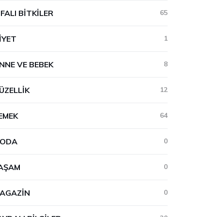
IFALI BITKILER
65
IYET
1
NNE VE BEBEK
8
ÜZELLIK
12
EMEK
64
ODA
0
AŞAM
0
AGAZIN
0