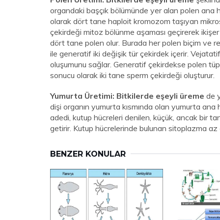
organdaki başçık bölümünde yer alan polen ana 
olarak dört tane haploit kromozom taşıyan mikrosp
çekirdeği mitoz bölünme aşaması geçirerek ikişer 
dört tane polen olur. Burada her polen biçim ve ren
ile generatif iki değişik tür çekirdek içerir. Veja
oluşumunu sağlar. Generatif çekirdekse polen tü
sonucu olarak iki tane sperm çekirdeği oluşturur.
Yumurta Üretimi:
Bitkilerde eşeyli üreme
de y
dişi organın yumurta kısmında olan yumurta ana
adedi, kutup hücreleri denilen, küçük, ancak bir
getirir. Kutup hücrelerinde bulunan sitoplazma az 
BENZER KONULAR