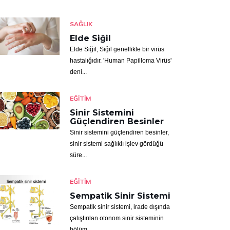
SAĞLIK
Elde Siğil
Elde Siğil, Siğil genellikle bir virüs
hastalığıdır. 'Human Papilloma Virüs'
deni...
EĞITIM
Sinir Sistemini
Güçlendiren Besinler
Sinir sistemini güçlendiren besinler,
sinir sistemi sağlıklı işlev gördüğü
süre...
EĞITIM
Sempatik Sinir Sistemi
Sempatik sinir sistemi, irade dışında
çalıştırılan otonom sinir sisteminin
bölüm...