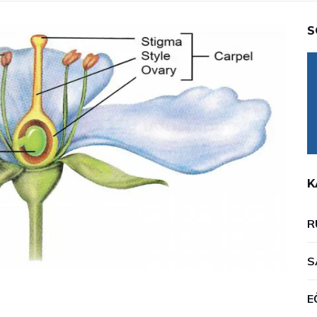
S
K
R
S
E