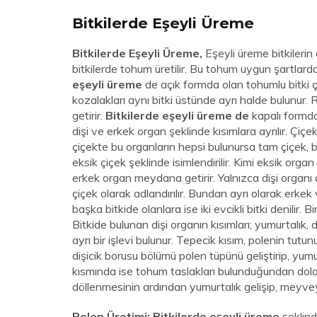
Bitkilerde Eşeyli Üreme
Bitkilerde Eşeyli Üreme,
Eşeyli üreme bitkileri
bitkilerde tohum üretilir. Bu tohum uygun şartlarda 
eşeyli üreme
de açık formda olan tohumlu bitki çi
kozalakları aynı bitki üstünde ayrı halde bulunur
getirir.
Bitkilerde eşeyli üreme de
kapalı formda
dişi ve erkek organ şeklinde kısımlara ayrılır. Çiçe
çiçekte bu organların hepsi bulunursa tam çiçek,
eksik çiçek şeklinde isimlendirilir. Kimi eksik org
erkek organ meydana getirir. Yalnızca dişi organı o
çiçek olarak adlandırılır. Bundan ayrı olarak erkek v
başka bitkide olanlara ise iki evcikli bitki denilir. B
Bitkide bulunan dişi organın kısımları; yumurtalık,
ayrı bir işlevi bulunur. Tepecik kısım, polenin tutun
dişicik borusu bölümü polen tüpünü geliştirip, yu
kısmında ise tohum taslakları bulunduğundan dolay
döllenmesinin ardından yumurtalık gelişip, meyveyi
Polen Üretimi:
Bitkilerde eşeyli üreme
şeklind