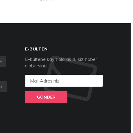
E-BÜLTEN
E-bültene kayıt olarak ilk siz haber
M
alabilirsiniz
IK
GÖNDER