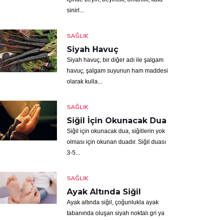
sinirl...
SAĞLIK
Siyah Havuç
Siyah havuç, bir diğer adı ile şalgam
havuç, şalgam suyunun ham maddesi
olarak kulla...
SAĞLIK
Siğil İçin Okunacak Dua
Siğil için okunacak dua, siğillerin yok
olması için okunan duadır. Siğil duası
3-5...
SAĞLIK
Ayak Altında Siğil
Ayak altında siğil, çoğunlukla ayak
tabanında oluşan siyah noktalı gri ya