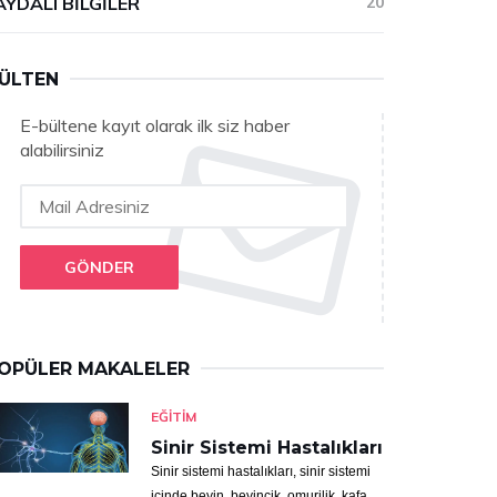
AYDALI BILGILER
20
ÜLTEN
E-bültene kayıt olarak ilk siz haber
alabilirsiniz
GÖNDER
OPÜLER MAKALELER
EĞITIM
Sinir Sistemi Hastalıkları
Sinir sistemi hastalıkları, sinir sistemi
içinde beyin, beyincik, omurilik, kafa