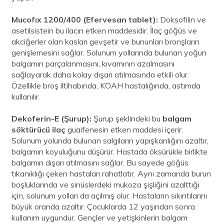
Mucofıx 1200/400 (Efervesan tablet):
Doksofilin ve
asetilsistein bu ilacın etken maddesidir. İlaç göğüs ve
akciğerler olan kasları gevşetir ve bununları bronşların
genişlemesini sağlar. Solunum yollarında bulunan yoğun
balgamın parçalanmasını, kıvamının azalmasını
sağlayarak daha kolay dışarı atılmasında etkili olur.
Özellikle broş iltihabında, KOAH hastalığında, astımda
kullanılır.
Dekoferin-E (Şurup):
Şurup şeklindeki bu
balgam
söktürücü ilaç
guaifenesin etken maddesi içerir.
Solunum yolunda bulunan salgıların yapışkanlığını azaltır,
balgamın koyuluğunu düşürür. Hastada öksürükle birlikte
balgamın dışarı atılmasını sağlar. Bu sayede göğüs
tıkanıklığı çeken hastaları rahatlatır. Aynı zamanda burun
boşluklarında ve sinüslerdeki mukoza şişliğini azalttığı
için, solunum yolları da açılmış olur. Hastaların sıkıntılarını
büyük oranda azaltır. Çocuklarda 12 yaşından sonra
kullanım uygundur. Gençler ve yetişkinlerin balgam