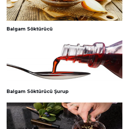
Balgam Söktürücü
Balgam Söktürücü Şurup