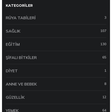
KATEGORILER
RÜYA TABILERI
3
SAĞLIK
107
EĞITIM
130
ŞIFALI BITKILER
65
DIYET
1
ANNE VE BEBEK
8
GÜZELLIK
12
YEMEK
64