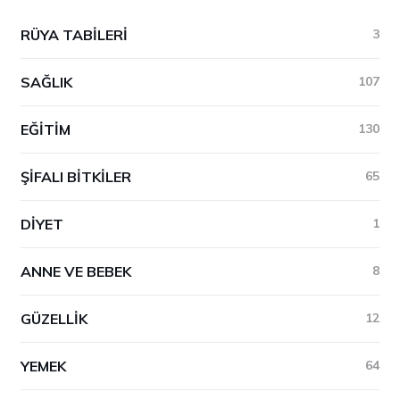
RÜYA TABILERI
3
SAĞLIK
107
EĞITIM
130
ŞIFALI BITKILER
65
DIYET
1
ANNE VE BEBEK
8
GÜZELLIK
12
YEMEK
64