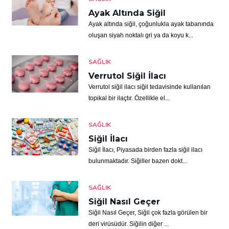
Ayak Altında Siğil
Ayak altında siğil, çoğunlukla ayak tabanında
oluşan siyah noktalı gri ya da koyu k...
SAĞLIK
Verrutol Siğil İlacı
Verrutol siğil ilacı siğil tedavisinde kullanılan
topikal bir ilaçtır. Özellikle el...
SAĞLIK
Siğil İlacı
Siğil İlacı, Piyasada birden fazla siğil ilacı
bulunmaktadır. Siğiller bazen dokt...
SAĞLIK
Siğil Nasıl Geçer
Siğil Nasıl Geçer, Siğil çok fazla görülen bir
deri virüsüdür. Siğilin diğer ...