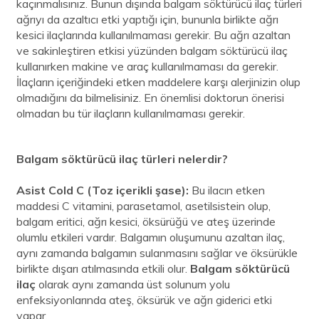
kaçınmalısınız. Bunun dışında balgam söktürücü ilaç türleri
ağrıyı da azaltıcı etki yaptığı için, bununla birlikte ağrı
kesici ilaçlarında kullanılmaması gerekir. Bu ağrı azaltan
ve sakinleştiren etkisi yüzünden balgam söktürücü ilaç
kullanırken makine ve araç kullanılmaması da gerekir.
İlaçların içeriğindeki etken maddelere karşı alerjinizin olup
olmadığını da bilmelisiniz. En önemlisi doktorun önerisi
olmadan bu tür ilaçların kullanılmaması gerekir.
Balgam söktürücü ilaç türleri nelerdir?
Asist Cold C (Toz içerikli şase):
Bu ilacın etken
maddesi C vitamini, parasetamol, asetilsistein olup,
balgam eritici, ağrı kesici, öksürüğü ve ateş üzerinde
olumlu etkileri vardır. Balgamın oluşumunu azaltan ilaç,
aynı zamanda balgamın sulanmasını sağlar ve öksürükle
birlikte dışarı atılmasında etkili olur.
Balgam söktürücü
ilaç
olarak aynı zamanda üst solunum yolu
enfeksiyonlarında ateş, öksürük ve ağrı giderici etki
yapar.