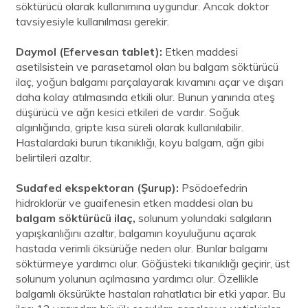
söktürücü olarak kullanımına uygundur. Ancak doktor
tavsiyesiyle kullanılması gerekir.
Daymol (Efervesan tablet):
Etken maddesi
asetilsistein ve parasetamol olan bu balgam söktürücü
ilaç, yoğun balgamı parçalayarak kıvamını açar ve dışarı
daha kolay atılmasında etkili olur. Bunun yanında ateş
düşürücü ve ağrı kesici etkileri de vardır. Soğuk
algınlığında, gripte kısa süreli olarak kullanılabilir.
Hastalardaki burun tıkanıklığı, koyu balgam, ağrı gibi
belirtileri azaltır.
Sudafed ekspektoran (Şurup):
Psödoefedrin
hidroklorür ve guaifenesin etken maddesi olan bu
balgam söktürücü ilaç,
solunum yolundaki salgıların
yapışkanlığını azaltır, balgamın koyuluğunu açarak
hastada verimli öksürüğe neden olur. Bunlar balgamı
söktürmeye yardımcı olur. Göğüsteki tıkanıklığı geçirir, üst
solunum yolunun açılmasına yardımcı olur. Özellikle
balgamlı öksürükte hastaları rahatlatıcı bir etki yapar. Bu