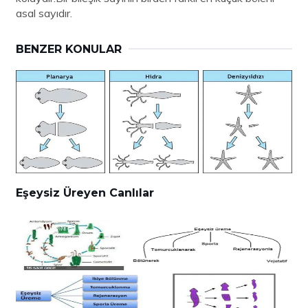
asal sayıdır.
BENZER KONULAR
Eşeysiz Üreyen Canlılar