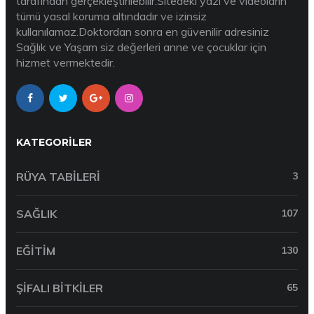
tarafından gerçekleştirilebilir.Sitedeki yazı ve videoların
tümü yasal koruma altındadır ve izinsiz
kullanılamaz.Doktordan sonra en güvenilir adresiniz
Sağlık ve Yaşam siz değerleri anne ve çocuklar için
hizmet vermektedir.
KATEGORILER
RÜYA TABILERI
3
SAĞLIK
107
EĞITIM
130
ŞIFALI BITKILER
65