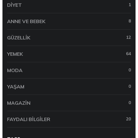
DIYET
1
ANNE VE BEBEK
8
GÜZELLIK
12
YEMEK
64
MODA
0
YAŞAM
0
MAGAZIN
0
FAYDALI BILGILER
20