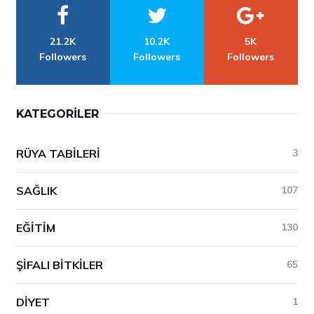
21.2K
10.2K
5K
Followers
Followers
Followers
KATEGORILER
RÜYA TABILERI
3
SAĞLIK
107
EĞITIM
130
ŞIFALI BITKILER
65
DIYET
1