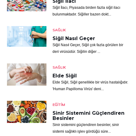
Siğil İlacı
Siğil İlacı, Piyasada birden fazla siğil ilacı
bulunmaktadır. Siğiller bazen dokt...
SAĞLIK
Siğil Nasıl Geçer
Siğil Nasıl Geçer, Siğil çok fazla görülen bir
deri virüsüdür. Siğilin diğer ...
SAĞLIK
Elde Siğil
Elde Siğil, Siğil genellikle bir virüs hastalığıdır.
'Human Papilloma Virüs' deni...
EĞITIM
Sinir Sistemini Güçlendiren
Besinler
Sinir sistemini güçlendiren besinler, sinir
sistemi sağlıklı işlev gördüğü süre...