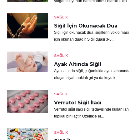
şalgam suyunun ham maddesi olarak kulla...
SAĞLIK
Siğil İçin Okunacak Dua
Siğil için okunacak dua, siğillerin yok olması
için okunan duadır. Siğil duası 3-5...
SAĞLIK
Ayak Altında Siğil
Ayak altında siğil, çoğunlukla ayak tabanında
oluşan siyah noktalı gri ya da koyu k...
SAĞLIK
Verrutol Siğil İlacı
Verrutol siğil ilacı siğil tedavisinde kullanılan
topikal bir ilaçtır. Özellikle el...
SAĞLIK