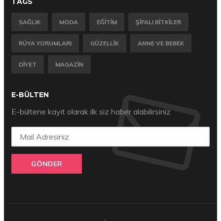
TAGS
SAĞLIK
MODA
EĞITIM
ŞIFALI BITKILER
RÜYA YORUMLARI
GÜZELLIK
ANNE VE BEBEK
DIYET
MAGAZIN
E-BÜLTEN
E-bültene kayıt olarak ilk siz haber alabilirsiniz
GÖNDER