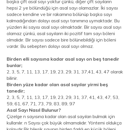
başka çift asal sayı yoktur çünkü, diğer çift sayıların
hepsi 2 ye bölündüğü için asal sayı olamazlar. İki sayısı
sadece kendine ve bir rakamına bölünüp başka sayı
kalmadığından dolayı asal sayı tanımına uymaktadır. Bu
yüzden iki sayısı asal sayı olmaktadır. Bir sayısı asal sayı
olamaz çünkü, asal sayıların iki pozitif tam sayı böleni
olmalıdır. Bir sayısı sadece bire bölünebildiği için böleni
vardır. Bu sebepten dolayı asal sayı olmaz.
Birden elli sayısına kadar asal sayı on beş tanedir
bunlar;
2, 3, 5, 7, 11, 13, 17, 19, 23, 29, 31, 37,41, 43, 47 olarak
bilinir.
Birden yüze kadar olan asal sayılar yirmi beş
tanedir;
2, 3, 5, 7, 11, 13, 17, 19, 23, 29, 31, 37, 41, 43, 47, 53,
59, 61, 67, 71, 73, 79, 83, 89, 97
Asal Sayı Nasıl Bulunur?
Çizelge n sayısına kadar olan asal sayıları bulmak için
kullanılır. n Sayısı çok büyük olmamalıdır. Yöntemi oldukça
kolaydır.Bir bileşik sayının birden farklı en küçük böleni