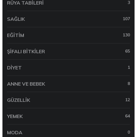
RÜYA TABILERI
3
SAĞLIK
107
EĞITIM
130
ŞIFALI BITKILER
65
DIYET
1
ANNE VE BEBEK
8
GÜZELLIK
12
YEMEK
64
MODA
0