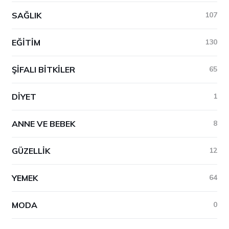
SAĞLIK
107
EĞITIM
130
ŞIFALI BITKILER
65
DIYET
1
ANNE VE BEBEK
8
GÜZELLIK
12
YEMEK
64
MODA
0