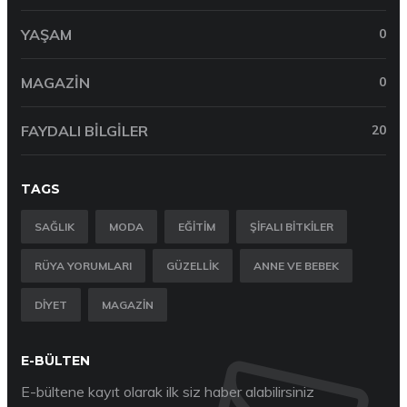
YAŞAM
0
MAGAZIN
0
FAYDALI BILGILER
20
TAGS
SAĞLIK
MODA
EĞITIM
ŞIFALI BITKILER
RÜYA YORUMLARI
GÜZELLIK
ANNE VE BEBEK
DIYET
MAGAZIN
E-BÜLTEN
E-bültene kayıt olarak ilk siz haber alabilirsiniz