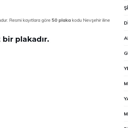
Ş
dudur. Resmi kayıtlara göre
50 plaka
kodu Nevşehir iline
D
 bir plakadır.
A
G
Y
M
Y
M