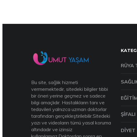
KATEG
RÜYA 
SAĞLI
Bu site, sağlık hizmeti
vermemektedir, sitedeki bilgiler tıbbi
bir öneri yerine geçmez ve sadece
EĞITI
bilgi amaçlıdır. Hastalıkların tanı ve
tedavileri yalnızca uzman doktorlar
ŞIFALI
tarafından gerçekleştirilebilir.Sitedeki
yazı ve videoların tümü yasal koruma
altındadır ve izinsiz
DIYET
kullanılamaz.Doktordan sonra en