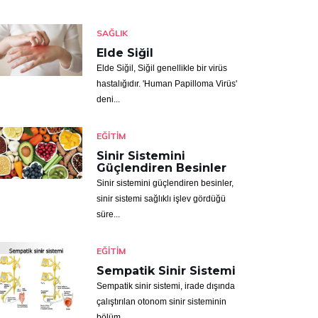
SAĞLIK
Elde Siğil
Elde Siğil, Siğil genellikle bir virüs
hastalığıdır. 'Human Papilloma Virüs'
deni...
EĞITIM
Sinir Sistemini
Güçlendiren Besinler
Sinir sistemini güçlendiren besinler,
sinir sistemi sağlıklı işlev gördüğü
süre...
EĞITIM
Sempatik Sinir Sistemi
Sempatik sinir sistemi, irade dışında
çalıştırılan otonom sinir sisteminin
bölüm...