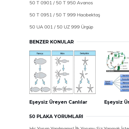
50 T 0901 / 50 T 950 Avanos
50 T 0951 / 50 T 999 Hacıbektaş
50 UA 001 / 50 UZ 999 Ürgüp
BENZER KONULAR
Eşeysiz Üreyen Canlılar
Eşeysiz Ü
50 PLAKA YORUMLARI
Hiç Yorum Yapılmamış! İlk Yorumu Siz Yapmak İste