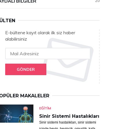
AYDALI BILGILER
20
ÜLTEN
E-bültene kayıt olarak ilk siz haber
alabilirsiniz
GÖNDER
OPÜLER MAKALELER
EĞITIM
Sinir Sistemi Hastalıkları
Sinir sistemi hastalıkları, sinir sistemi
içinde beyin, beyincik, omurilik, kafa