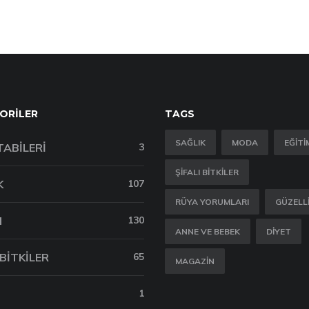
ORILER
TAGS
SAĞLIK
MODA
EĞITI
TABILERI
3
ŞIFALI BITKILER
K
107
RÜYA YORUMLARI
GÜZELL
M
130
ANNE VE BEBEK
DIYET
 BITKILER
65
MAGAZIN
1