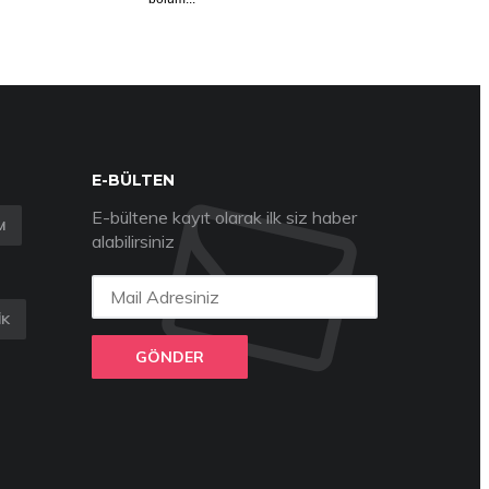
E-BÜLTEN
E-bültene kayıt olarak ilk siz haber
M
alabilirsiniz
IK
GÖNDER