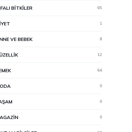
IFALI BITKILER
65
IYET
1
NNE VE BEBEK
8
ÜZELLIK
12
EMEK
64
ODA
0
AŞAM
0
AGAZIN
0