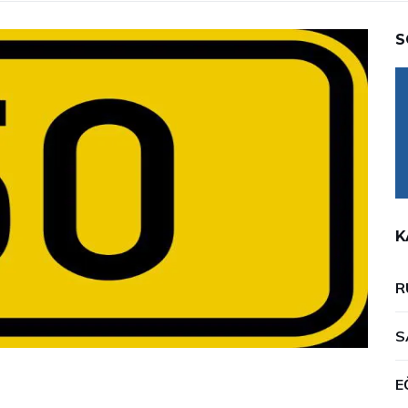
S
K
R
S
E