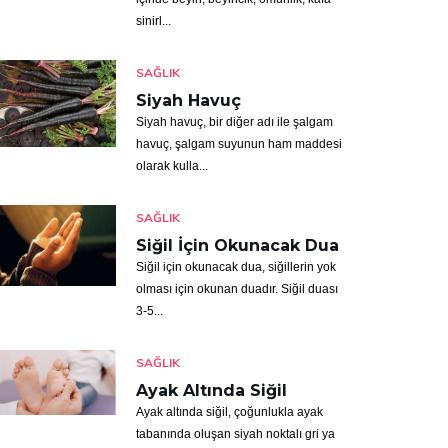
sinirl...
SAĞLIK
Siyah Havuç
Siyah havuç, bir diğer adı ile şalgam
havuç, şalgam suyunun ham maddesi
olarak kulla...
SAĞLIK
Siğil İçin Okunacak Dua
Siğil için okunacak dua, siğillerin yok
olması için okunan duadır. Siğil duası
3-5...
SAĞLIK
Ayak Altında Siğil
Ayak altında siğil, çoğunlukla ayak
tabanında oluşan siyah noktalı gri ya