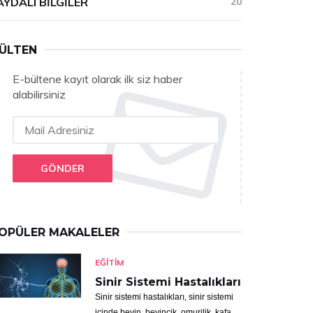
AYDALI BILGILER
20
ÜLTEN
E-bültene kayıt olarak ilk siz haber
alabilirsiniz
GÖNDER
OPÜLER MAKALELER
EĞITIM
Sinir Sistemi Hastalıkları
Sinir sistemi hastalıkları, sinir sistemi
içinde beyin, beyincik, omurilik, kafa