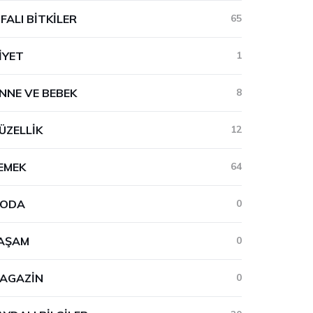
IFALI BITKILER
65
IYET
1
NNE VE BEBEK
8
ÜZELLIK
12
EMEK
64
ODA
0
AŞAM
0
AGAZIN
0