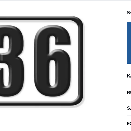
S
K
R
S
E