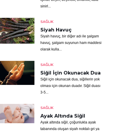
sinirl...
SAĞLIK
Siyah Havuç
Siyah havuç, bir diğer adı ile şalgam
havuç, şalgam suyunun ham maddesi
olarak kulla...
SAĞLIK
Siğil İçin Okunacak Dua
Siğil için okunacak dua, siğillerin yok
olması için okunan duadır. Siğil duası
3-5...
SAĞLIK
Ayak Altında Siğil
Ayak altında siğil, çoğunlukla ayak
tabanında oluşan siyah noktalı gri ya