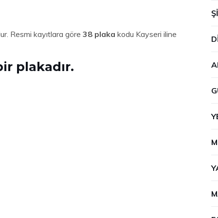
Ş
udur. Resmi kayıtlara göre
38 plaka
kodu Kayseri iline
D
bir plakadır.
A
G
Y
M
Y
M