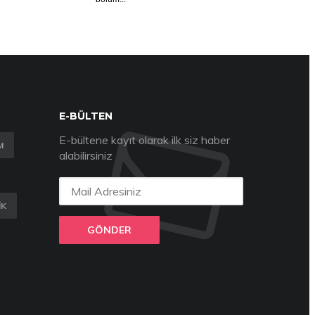
E-BÜLTEN
E-bültene kayıt olarak ilk siz haber
M
alabilirsiniz
IK
GÖNDER