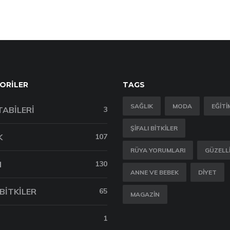
ORILER
TAGS
SAĞLIK
MODA
EĞITI
TABILERI
3
ŞIFALI BITKILER
K
107
RÜYA YORUMLARI
GÜZELL
M
130
ANNE VE BEBEK
DIYET
 BITKILER
65
MAGAZIN
1