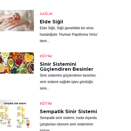
SAĞLIK
Elde Siğil
Elde Siğil, Siğil genellikle bir virüs
hastalığıdır. 'Human Papilloma Virüs'
deni...
EĞITIM
Sinir Sistemini
Güçlendiren Besinler
Sinir sistemini güçlendiren besinler,
sinir sistemi sağlıklı işlev gördüğü
süre...
EĞITIM
Sempatik Sinir Sistemi
Sempatik sinir sistemi, irade dışında
çalıştırılan otonom sinir sisteminin
bölüm...