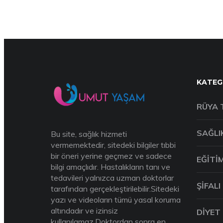
KATEG
RÜYA 
SAĞLI
Bu site, sağlık hizmeti
vermemektedir, sitedeki bilgiler tıbbi
bir öneri yerine geçmez ve sadece
EĞITI
bilgi amaçlıdır. Hastalıkların tanı ve
tedavileri yalnızca uzman doktorlar
ŞIFALI
tarafından gerçekleştirilebilir.Sitedeki
yazı ve videoların tümü yasal koruma
altındadır ve izinsiz
DIYET
kullanılamaz.Doktordan sonra en