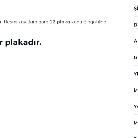
Ş
dur. Resmi kayıtlara göre
12 plaka
kodu Bingöl iline
D
r plakadır.
A
G
Y
M
Y
M