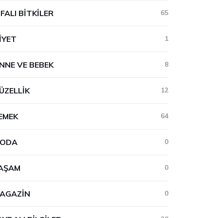
IFALI BITKILER
65
IYET
1
NNE VE BEBEK
8
ÜZELLIK
12
EMEK
64
ODA
0
AŞAM
0
AGAZIN
0