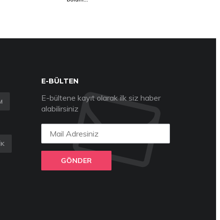
E-BÜLTEN
E-bültene kayıt olarak ilk siz haber
M
alabilirsiniz
IK
GÖNDER