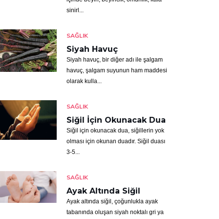
sinirl...
SAĞLIK
Siyah Havuç
Siyah havuç, bir diğer adı ile şalgam
havuç, şalgam suyunun ham maddesi
olarak kulla...
SAĞLIK
Siğil İçin Okunacak Dua
Siğil için okunacak dua, siğillerin yok
olması için okunan duadır. Siğil duası
3-5...
SAĞLIK
Ayak Altında Siğil
Ayak altında siğil, çoğunlukla ayak
tabanında oluşan siyah noktalı gri ya