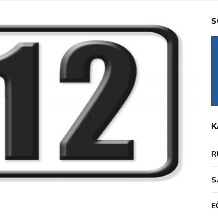
S
K
R
S
E