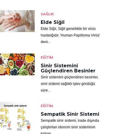
SAĞLIK
Elde Siğil
Elde Siğil, Siğil genellikle bir virüs
hastalığıdır. 'Human Papilloma Virüs'
deni...
EĞITIM
Sinir Sistemini
Güçlendiren Besinler
Sinir sistemini güçlendiren besinler,
sinir sistemi sağlıklı işlev gördüğü
süre...
EĞITIM
Sempatik Sinir Sistemi
Sempatik sinir sistemi, irade dışında
çalıştırılan otonom sinir sisteminin
bölüm...