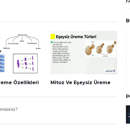
F
B
reme Özellikleri
Mitoz Ve Eşeysiz Üreme
P
rmisiniz?