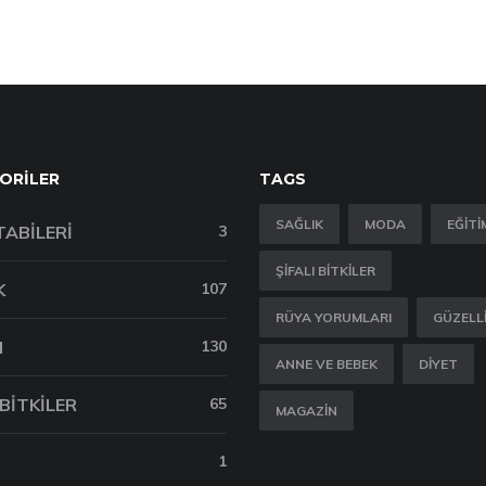
ORILER
TAGS
SAĞLIK
MODA
EĞITI
TABILERI
3
ŞIFALI BITKILER
K
107
RÜYA YORUMLARI
GÜZELL
M
130
ANNE VE BEBEK
DIYET
 BITKILER
65
MAGAZIN
1