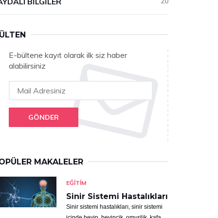
AYDALI BILGILER
20
ÜLTEN
E-bültene kayıt olarak ilk siz haber
alabilirsiniz
GÖNDER
OPÜLER MAKALELER
EĞITIM
Sinir Sistemi Hastalıkları
Sinir sistemi hastalıkları, sinir sistemi
içinde beyin, beyincik, omurilik, kafa