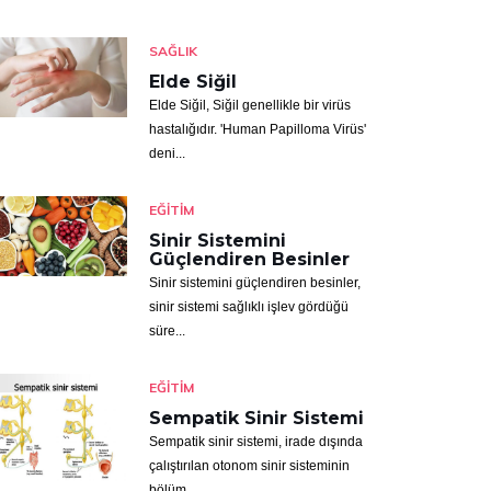
SAĞLIK
Elde Siğil
Elde Siğil, Siğil genellikle bir virüs
hastalığıdır. 'Human Papilloma Virüs'
deni...
EĞITIM
Sinir Sistemini
Güçlendiren Besinler
Sinir sistemini güçlendiren besinler,
sinir sistemi sağlıklı işlev gördüğü
süre...
EĞITIM
Sempatik Sinir Sistemi
Sempatik sinir sistemi, irade dışında
çalıştırılan otonom sinir sisteminin
bölüm...