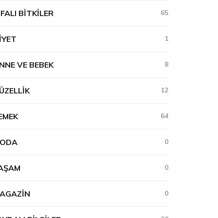
IFALI BITKILER
65
IYET
1
NNE VE BEBEK
8
ÜZELLIK
12
EMEK
64
ODA
0
AŞAM
0
AGAZIN
0