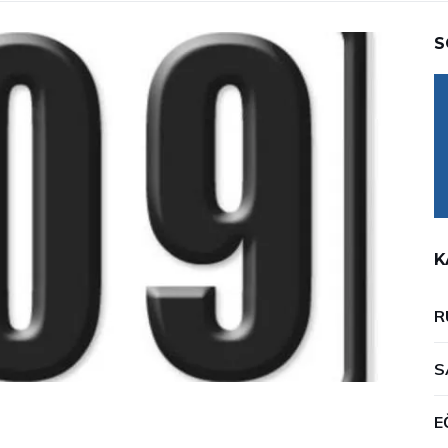
S
K
R
S
E