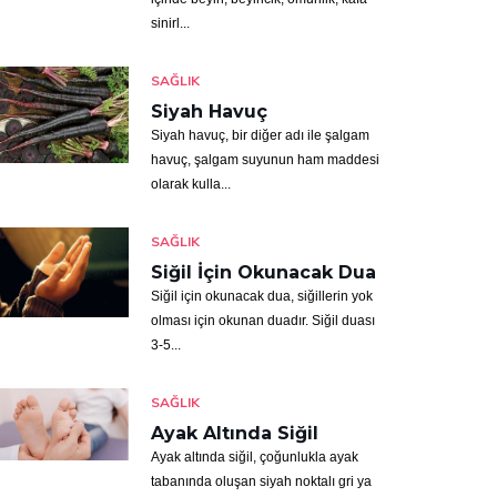
sinirl...
SAĞLIK
Siyah Havuç
Siyah havuç, bir diğer adı ile şalgam
havuç, şalgam suyunun ham maddesi
olarak kulla...
SAĞLIK
Siğil İçin Okunacak Dua
Siğil için okunacak dua, siğillerin yok
olması için okunan duadır. Siğil duası
3-5...
SAĞLIK
Ayak Altında Siğil
Ayak altında siğil, çoğunlukla ayak
tabanında oluşan siyah noktalı gri ya