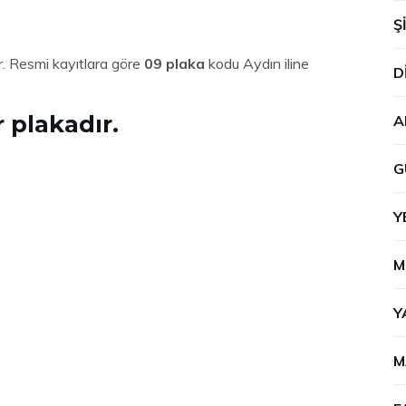
Ş
ur. Resmi kayıtlara göre
09 plaka
kodu Aydın iline
D
r plakadır.
A
G
Y
M
Y
M