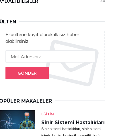
AYDALI BILGILER
20
ÜLTEN
E-bültene kayıt olarak ilk siz haber
alabilirsiniz
GÖNDER
OPÜLER MAKALELER
EĞITIM
Sinir Sistemi Hastalıkları
Sinir sistemi hastalıkları, sinir sistemi
içinde beyin, beyincik, omurilik, kafa