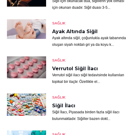
Siğil için okunacak dua, siğillerin yok olması
için okunan duadır. Siğil duası 3-5...
SAĞLIK
Ayak Altında Siğil
Ayak altında siğil, çoğunlukla ayak tabanında
oluşan siyah noktalı gri ya da koyu k...
SAĞLIK
Verrutol Siğil İlacı
Verrutol siğil ilacı siğil tedavisinde kullanılan
topikal bir ilaçtır. Özellikle el...
SAĞLIK
Siğil İlacı
Siğil İlacı, Piyasada birden fazla siğil ilacı
bulunmaktadır. Siğiller bazen dokt...
SAĞLIK