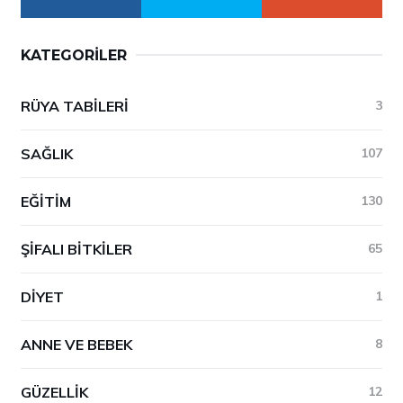
KATEGORILER
RÜYA TABILERI
3
SAĞLIK
107
EĞITIM
130
ŞIFALI BITKILER
65
DIYET
1
ANNE VE BEBEK
8
GÜZELLIK
12