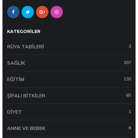
KATEGORILER
RÜYA TABILERI
3
SAĞLIK
107
EĞITIM
130
ŞIFALI BITKILER
65
DIYET
1
ANNE VE BEBEK
8