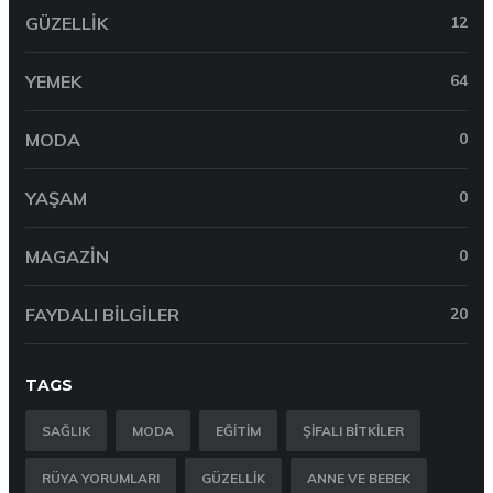
GÜZELLIK
12
YEMEK
64
MODA
0
YAŞAM
0
MAGAZIN
0
FAYDALI BILGILER
20
TAGS
SAĞLIK
MODA
EĞITIM
ŞIFALI BITKILER
RÜYA YORUMLARI
GÜZELLIK
ANNE VE BEBEK