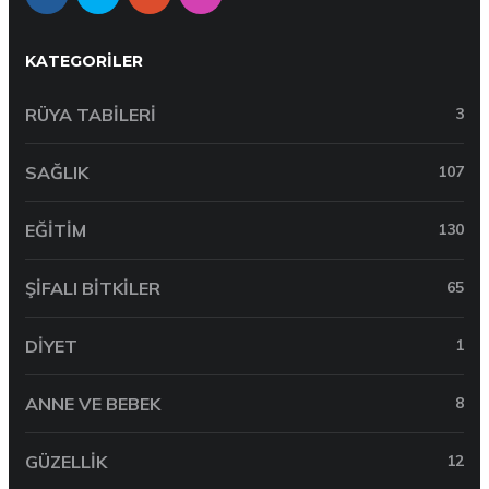
KATEGORILER
RÜYA TABILERI
3
SAĞLIK
107
EĞITIM
130
ŞIFALI BITKILER
65
DIYET
1
ANNE VE BEBEK
8
GÜZELLIK
12