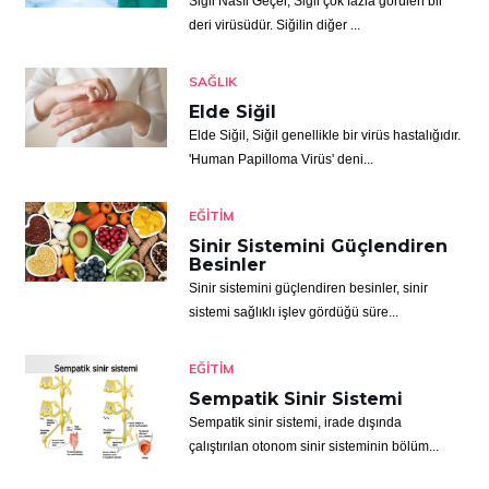
Siğil Nasıl Geçer, Siğil çok fazla görülen bir
deri virüsüdür. Siğilin diğer ...
SAĞLIK
Elde Siğil
Elde Siğil, Siğil genellikle bir virüs hastalığıdır.
'Human Papilloma Virüs' deni...
EĞITIM
Sinir Sistemini Güçlendiren
Besinler
Sinir sistemini güçlendiren besinler, sinir
sistemi sağlıklı işlev gördüğü süre...
EĞITIM
Sempatik Sinir Sistemi
Sempatik sinir sistemi, irade dışında
çalıştırılan otonom sinir sisteminin bölüm...