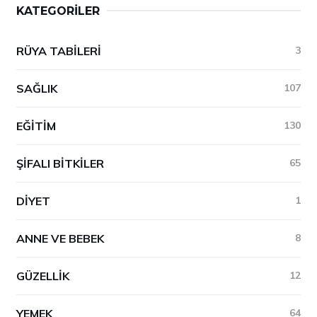
KATEGORILER
RÜYA TABILERI
3
SAĞLIK
107
EĞITIM
130
ŞIFALI BITKILER
65
DIYET
1
ANNE VE BEBEK
8
GÜZELLIK
12
YEMEK
64